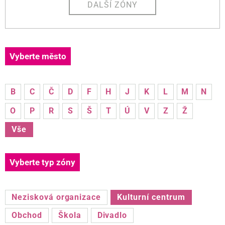
DALŠÍ ZÓNY
Vyberte město
B
C
Č
D
F
H
J
K
L
M
N
O
P
R
S
Š
T
Ú
V
Z
Ž
Vše
Vyberte typ zóny
Nezisková organizace
Kulturní centrum
Obchod
Škola
Divadlo