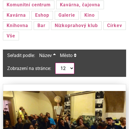
Komunitní centrum
Kavárna, čajovna
Kavárna
Eshop
Galerie
Kino
Knihovna
Bar
Nízkoprahový klub
Církev
Vše
Seřadit podle:
Název
Město
Zobrazení na stránce: