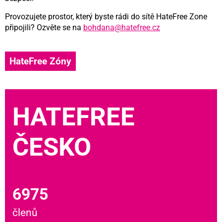
Provozujete prostor, který byste rádi do sítě HateFree Zone
připojili? Ozvěte se na
bohdana@hatefree.cz
HateFree Zóny
HATEFREE
ČESKO
6975
členů