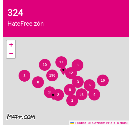
324
HateFree zón
+
−
13
10
3
12
190
3
16
3
8
6
8
11
31
4
2
2
Leaflet
|
© Seznam.cz a.s. a další