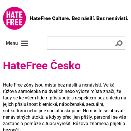
Menu
HateFree Česko
Hate Free zóny jsou místa bez násilí a nenávisti. Velká
růžová samolepka na dveřích nebo výloze místa značí, že
tady se ke všem lidem přistupuje s respektem bez ohledu na
jejich příslušnost k etnické, náboženské, sexuální,
subkulturní nebo jiné sociální skupině. Nemusíte se obávat
nenávistných útoků, a kdyby přeci jen přišly, personál se vás
zastane a pomůže situaci vyřešit. Růžová znamená přijetí a
bezpečí.