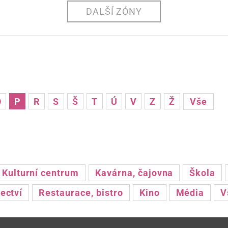
DALŠÍ ZÓNY
O
P
R
S
Š
T
Ú
V
Z
Ž
Vše
Kulturní centrum
Kavárna, čajovna
Škola
ectví
Restaurace, bistro
Kino
Média
V