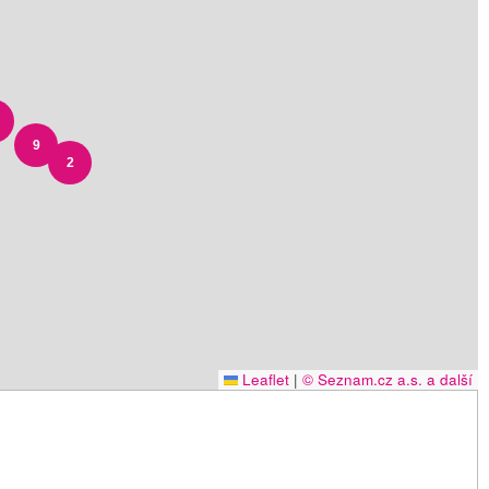
9
2
Leaflet
|
© Seznam.cz a.s. a další