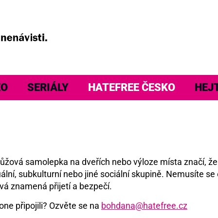
EO
SERIÁLY
HATEFREE ČESKO
HEJ
á růžová samolepka na dveřích nebo výloze místa značí, ž
ální, subkulturní nebo jiné sociální skupině. Nemusíte se 
vá znamená přijetí a bezpečí.
one připojili? Ozvěte se na
bohdana@hatefree.cz