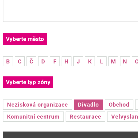
Vyberte město
B
C
Č
D
F
H
J
K
L
M
N
Vyberte typ zóny
Nezisková organizace
Divadlo
Obchod
Komunitní centrum
Restaurace
Velvyslan