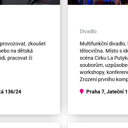
Divadlo
 provozovat, zkoušet
Multifunkční divadlo,
 nebo na dětská
tělocvična. Místo s 
di, pracovat či
scéna Cirku La Putyk
souborům, uzpůsobený
workshopy, konferenc
Zrození prvního komp
ká 136/24
Praha 7, Jateční 