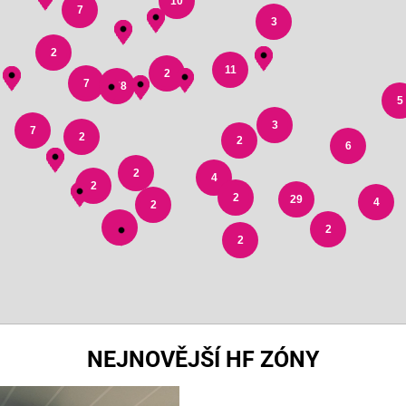
10
7
3
2
11
2
7
178
5
3
7
2
2
6
2
4
2
2
29
4
2
3
2
2
NEJNOVĚJŠÍ HF ZÓNY