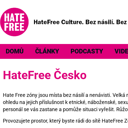
DOMŮ
ČLÁNKY
PODCASTY
VID
HateFree Česko
Hate Free zóny jsou místa bez násilí a nenávisti. Velk
ohledu na jejich příslušnost k etnické, náboženské, sexu
personál se vás zastane a pomůže situaci vyřešit. Růžo
Provozujete prostor, který byste rádi do sítě HateFree Z