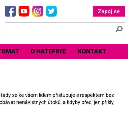
Zapoj se
TOMAT
O HATEFREE
KONTAKT
e tady se ke všem lidem přistupuje s respektem bez
obávat nenávistných útoků, a kdyby přeci jen přišly,