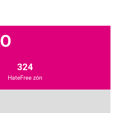
KO
324
HateFree zón