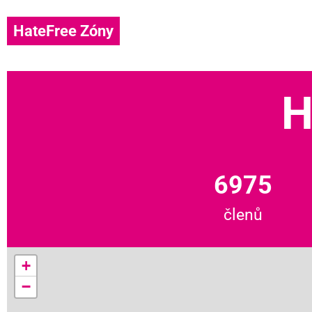
HateFree Zóny
H
6975
členů
+
−