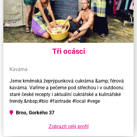
Tři ocásci
Kavárna
Jsme krněnská žeprýpunková cukrárna &amp; férová
kavárna. Vaříme a pečeme pod střechou i v outdooru:
staré české recepty i aktuální cukrářské a kulinářské
trendy.&nbsp;#bio #fairtrade #local #vege
Brno, Gorkého 37
Zobrazit celý profil