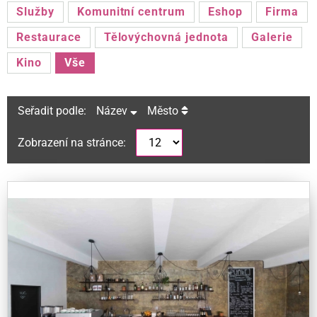
Služby
Komunitní centrum
Eshop
Firma
Restaurace
Tělovýchovná jednota
Galerie
Kino
Vše
Seřadit podle:
Název
Město
Zobrazení na stránce: