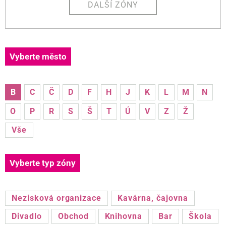
DALŠÍ ZÓNY
Vyberte město
B
C
Č
D
F
H
J
K
L
M
N
O
P
R
S
Š
T
Ú
V
Z
Ž
Vše
Vyberte typ zóny
Nezisková organizace
Kavárna, čajovna
Divadlo
Obchod
Knihovna
Bar
Škola