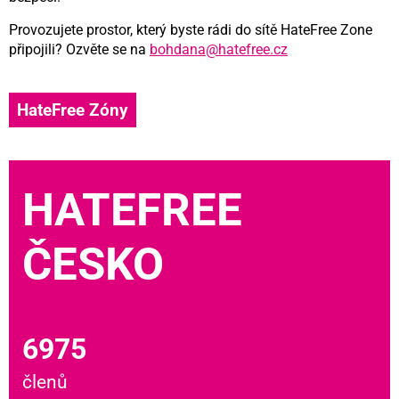
Provozujete prostor, který byste rádi do sítě HateFree Zone
připojili? Ozvěte se na
bohdana@hatefree.cz
HateFree Zóny
HATEFREE
ČESKO
6975
členů