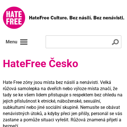
Menu
HateFree Česko
Hate Free zóny jsou místa bez násilí a nenávisti. Velká
růžová samolepka na dveřích nebo výloze místa značí, že
tady se ke všem lidem přistupuje s respektem bez ohledu na
jejich příslušnost k etnické, náboženské, sexuální,
subkulturní nebo jiné sociální skupině. Nemusíte se obávat
nenávistných útoků, a kdyby přeci jen přišly, personál se vás
zastane a pomůže situaci vyřešit. Růžová znamená přijetí a
bezpečí.