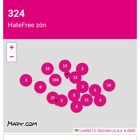
324
HateFree zón
+
−
13
10
3
12
190
3
16
3
8
6
8
11
31
4
2
2
Leaflet
|
© Seznam.cz a.s. a další