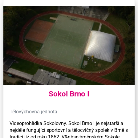
Sokol Brno I
Tělovýchovná jednota
Videoprohlídka Sokolovny. Sokol Brno I je nejstarší a
nejdéle fungující sportovní a tělocvičný spolek v Brně s
tradicí již od roku 1862. V&nbsp;brněnském Sokole