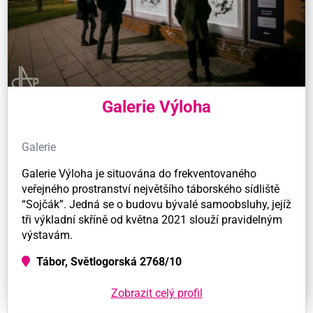
Galerie Výloha
Galerie
Galerie Výloha je situována do frekventovaného
veřejného prostranství největšího táborského sídliště
“Sojčák”. Jedná se o budovu bývalé samoobsluhy, jejíž
tři výkladní skříně od května 2021 slouží pravidelným
výstavám.
Tábor, Světlogorská 2768/10
Zobrazit celý profil