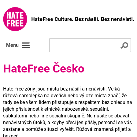
Menu
HateFree Česko
Hate Free zóny jsou místa bez násilí a nenávisti. Velká
růžová samolepka na dveřích nebo výloze místa značí, že
tady se ke všem lidem přistupuje s respektem bez ohledu na
jejich příslušnost k etnické, náboženské, sexuální,
subkulturní nebo jiné sociální skupině. Nemusíte se obávat
nenávistných útoků, a kdyby přeci jen přišly, personál se vás
zastane a pomůže situaci vyřešit. Růžová znamená přijetí a
bezpečí.