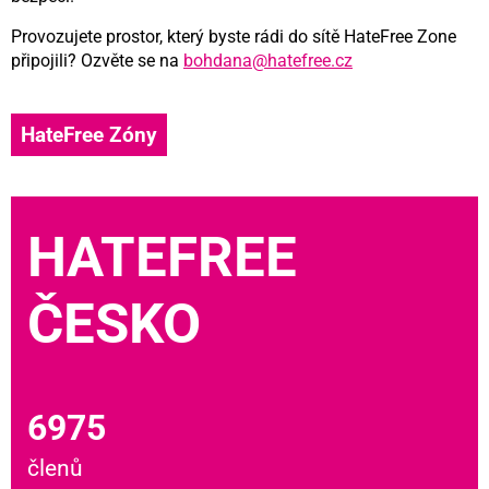
Provozujete prostor, který byste rádi do sítě HateFree Zone
připojili? Ozvěte se na
bohdana@hatefree.cz
HateFree Zóny
HATEFREE
ČESKO
6975
členů