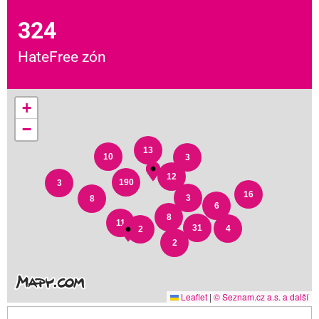
324
HateFree zón
+
−
13
10
3
12
190
3
16
3
8
6
8
11
31
4
2
2
Leaflet
|
© Seznam.cz a.s. a další