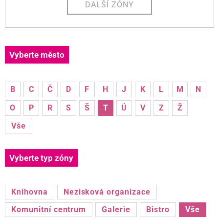
DALŠÍ ZÓNY
Vyberte město
B
C
Č
D
F
H
J
K
L
M
N
O
P
R
S
Š
T
Ú
V
Z
Ž
Vše
Vyberte typ zóny
Knihovna
Nezisková organizace
Komunitní centrum
Galerie
Bistro
Vše