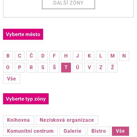
DALŠÍ ZÓNY
Vyberte město
B
C
Č
D
F
H
J
K
L
M
N
O
P
R
S
Š
T
Ú
V
Z
Ž
Vše
Vyberte typ zóny
Knihovna
Nezisková organizace
Komunitní centrum
Galerie
Bistro
Vše