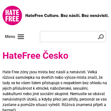
Menu
HateFree Česko
Hate Free zóny jsou místa bez násilí a nenávisti. Velká
růžová samolepka na dveřích nebo výloze místa značí, že
tady se ke všem lidem přistupuje s respektem bez ohledu na
jejich příslušnost k etnické, náboženské, sexuální,
subkulturní nebo jiné sociální skupině. Nemusíte se obávat
nenávistných útoků, a kdyby přeci jen přišly, personál se vás
zastane a pomůže situaci vyřešit. Růžová znamená přijetí a
bezpečí.