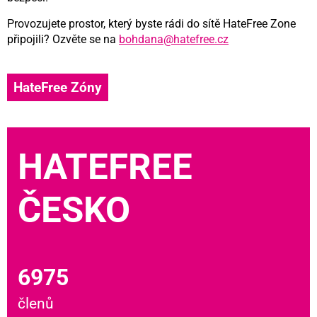
Provozujete prostor, který byste rádi do sítě HateFree Zone
připojili? Ozvěte se na
bohdana@hatefree.cz
HateFree Zóny
HATEFREE
ČESKO
6975
členů