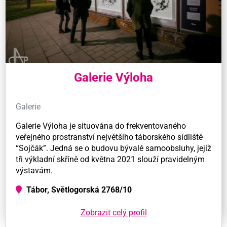
Galerie Výloha
Galerie
Galerie Výloha je situována do frekventovaného
veřejného prostranství největšího táborského sídliště
“Sojčák”. Jedná se o budovu bývalé samoobsluhy, jejíž
tři výkladní skříně od května 2021 slouží pravidelným
výstavám.
Tábor, Světlogorská 2768/10
Zobrazit celý profil