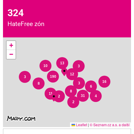
324
HateFree zón
+
−
13
10
3
12
190
3
16
3
8
6
8
11
31
4
2
2
Leaflet
|
© Seznam.cz a.s. a další