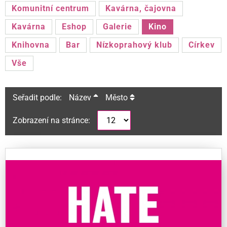
Komunitní centrum
Kavárna, čajovna
Kavárna
Eshop
Galerie
Kino
Knihovna
Bar
Nízkoprahový klub
Církev
Vše
Seřadit podle:
Název
Město
Zobrazení na stránce: