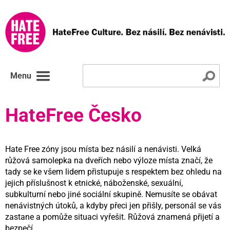
Menu
HateFree Česko
Hate Free zóny jsou místa bez násilí a nenávisti. Velká
růžová samolepka na dveřích nebo výloze místa značí, že
tady se ke všem lidem přistupuje s respektem bez ohledu na
jejich příslušnost k etnické, náboženské, sexuální,
subkulturní nebo jiné sociální skupině. Nemusíte se obávat
nenávistných útoků, a kdyby přeci jen přišly, personál se vás
zastane a pomůže situaci vyřešit. Růžová znamená přijetí a
bezpečí.