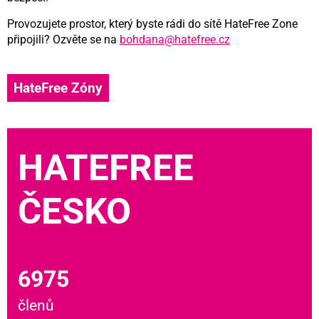
Provozujete prostor, který byste rádi do sítě HateFree Zone
připojili? Ozvěte se na
bohdana@hatefree.cz
HateFree Zóny
HATEFREE
ČESKO
6975
členů