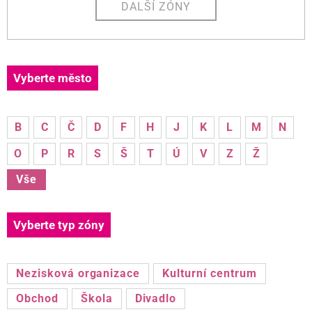
DALŠÍ ZÓNY
Vyberte město
B
C
Č
D
F
H
J
K
L
M
N
O
P
R
S
Š
T
Ú
V
Z
Ž
Vše
Vyberte typ zóny
Nezisková organizace
Kulturní centrum
Obchod
Škola
Divadlo