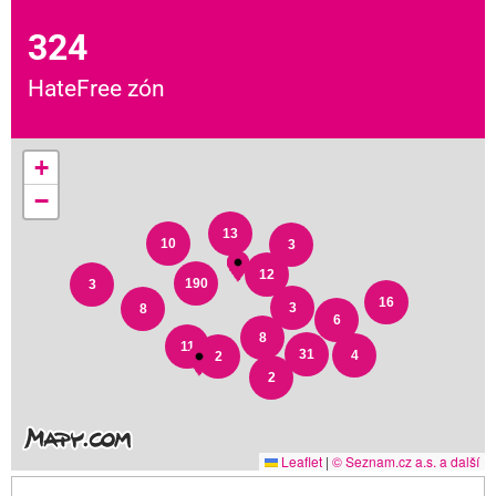
324
HateFree zón
+
−
13
10
3
12
190
3
16
3
8
6
8
11
31
4
2
2
Leaflet
|
© Seznam.cz a.s. a další