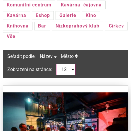
Komunitní centrum
Kavárna, čajovna
Kavárna
Eshop
Galerie
Kino
Knihovna
Bar
Nízkoprahový klub
Církev
Vše
Seřadit podle:
Název
Město
Zobrazení na stránce: