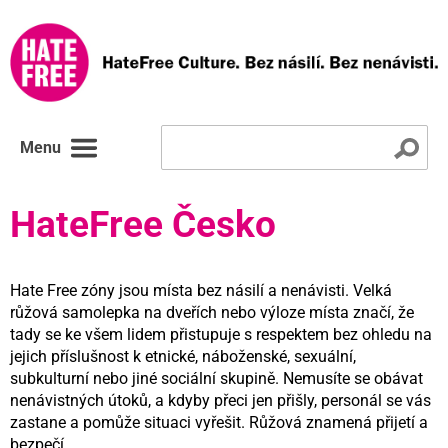
Menu
HateFree Česko
Hate Free zóny jsou místa bez násilí a nenávisti. Velká
růžová samolepka na dveřích nebo výloze místa značí, že
tady se ke všem lidem přistupuje s respektem bez ohledu na
jejich příslušnost k etnické, náboženské, sexuální,
subkulturní nebo jiné sociální skupině. Nemusíte se obávat
nenávistných útoků, a kdyby přeci jen přišly, personál se vás
zastane a pomůže situaci vyřešit. Růžová znamená přijetí a
bezpečí.