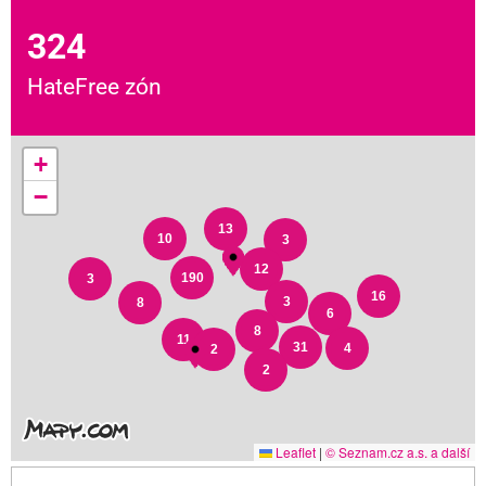
324
HateFree zón
+
−
13
10
3
12
190
3
16
3
8
6
8
11
31
4
2
2
Leaflet
|
© Seznam.cz a.s. a další