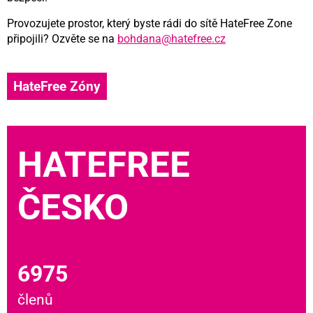
Provozujete prostor, který byste rádi do sítě HateFree Zone
připojili? Ozvěte se na
bohdana@hatefree.cz
HateFree Zóny
HATEFREE
ČESKO
6975
členů