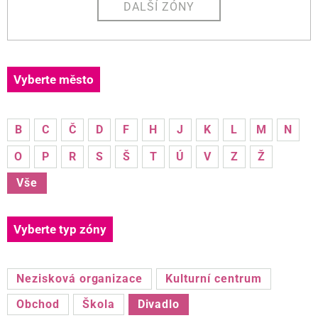
DALŠÍ ZÓNY
Vyberte město
B
C
Č
D
F
H
J
K
L
M
N
O
P
R
S
Š
T
Ú
V
Z
Ž
Vše
Vyberte typ zóny
Nezisková organizace
Kulturní centrum
Obchod
Škola
Divadlo