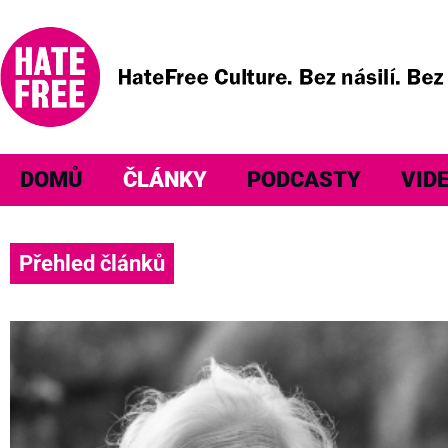
DOMŮ
ČLÁNKY
PODCASTY
VID
Přehled článků