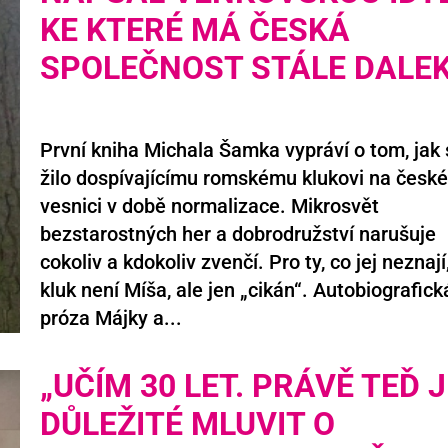
KE KTERÉ MÁ ČESKÁ
SPOLEČNOST STÁLE DALE
První kniha Michala Šamka vypráví o tom, jak 
žilo dospívajícímu romskému klukovi na česk
vesnici v době normalizace. Mikrosvět
bezstarostných her a dobrodružství narušuje
cokoliv a kdokoliv zvenčí. Pro ty, co jej neznají,
kluk není Míša, ale jen „cikán“. Autobiografick
próza Májky a...
„UČÍM 30 LET. PRÁVĚ TEĎ J
DŮLEŽITÉ MLUVIT O