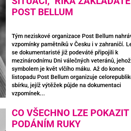
SITUACI,“ ŘÍKÁ ZAKLADATE
POST BELLUM
Tým neziskové organizace Post Bellum nahrá
vzpomínky pamětníků v Česku i v zahraničí. L
se dokumentaristé již podeváté připojili k
mezinárodnímu Dni válečných veteránů, jehož
symbolem je květ vlčího máku. Až do konce
listopadu Post Bellum organizuje celorepubli
sbírku, jejíž výtěžek půjde na dokumentaci
vzpomínek...
CO VŠECHNO LZE POKAZIT
PODÁNÍM RUKY