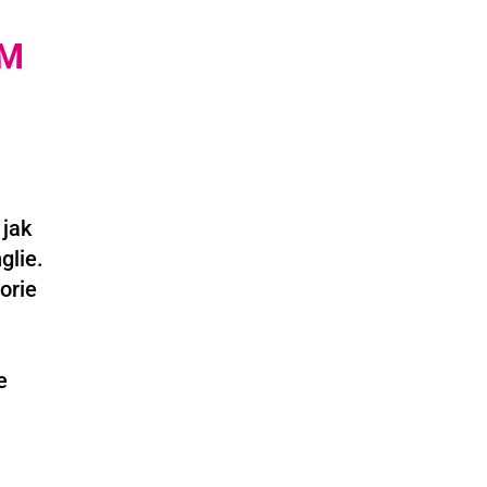
ÉM
 jak
glie.
orie
e