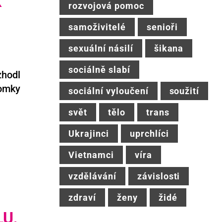
K
rozvojová pomoc
samoživitelé
senioři
sexuální násilí
šikana
sociálně slabí
zhodl
domky
sociální vyloučení
soužití
svět
tělo
trans
Ukrajinci
uprchlíci
Vietnamci
víra
vzdělávání
závislosti
zdraví
ženy
židé
U,