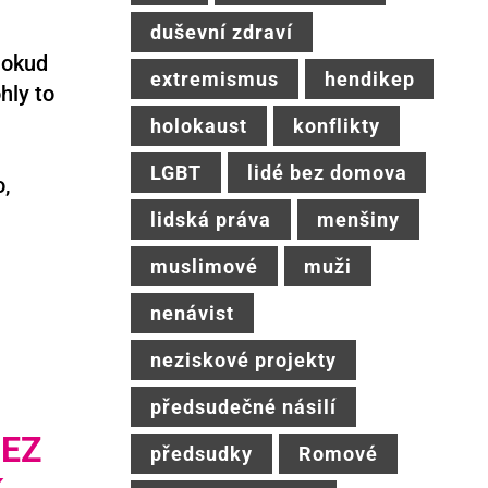
duševní zdraví
Pokud
extremismus
hendikep
hly to
holokaust
konflikty
LGBT
lidé bez domova
o,
lidská práva
menšiny
muslimové
muži
nenávist
neziskové projekty
předsudečné násilí
BEZ
předsudky
Romové