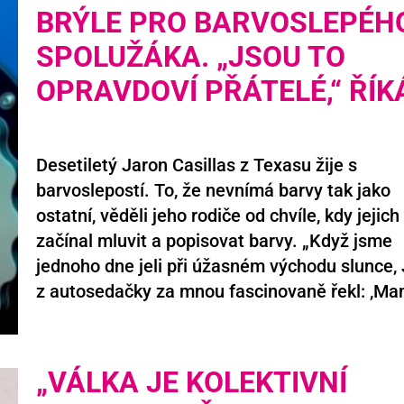
BRÝLE PRO BARVOSLEPÉH
SPOLUŽÁKA. „JSOU TO
OPRAVDOVÍ PŘÁTELÉ,“ ŘÍK
Desetiletý Jaron Casillas z Texasu žije s
barvoslepostí. To, že nevnímá barvy tak jako
ostatní, věděli jeho rodiče od chvíle, kdy jejich
začínal mluvit a popisovat barvy. „Když jsme
jednoho dne jeli při úžasném východu slunce,
z autosedačky za mnou fascinovaně řekl: ,Mam
„VÁLKA JE KOLEKTIVNÍ