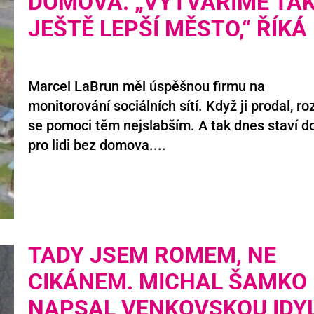
DOMOVA. „VYTVÁŘÍME TA
JEŠTĚ LEPŠÍ MĚSTO,“ ŘÍKÁ
Marcel LaBrun měl úspěšnou firmu na
monitorování sociálních sítí. Když ji prodal, ro
se pomoci těm nejslabším. A tak dnes staví 
pro lidi bez domova....
TADY JSEM ROMEM, NE
CIKÁNEM. MICHAL ŠAMKO
NAPSAL VENKOVSKOU IDYL