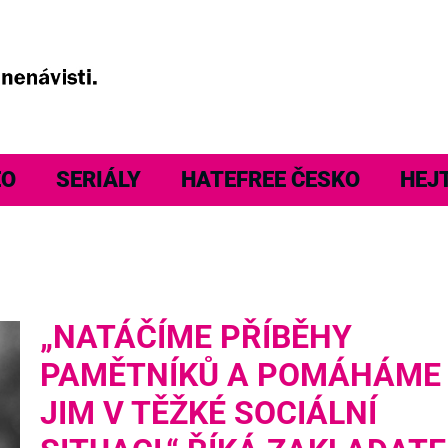
EO
SERIÁLY
HATEFREE ČESKO
HEJ
„NATÁČÍME PŘÍBĚHY
PAMĚTNÍKŮ A POMÁHÁME
JIM V TĚŽKÉ SOCIÁLNÍ