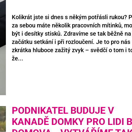
Kolikrát jste si dnes s někým potřásli rukou? 
za sebou máte několik pracovních mítinků, mo
být i desítky stisků. Zdravíme se tak běžně na
začátku setkání i při rozloučení. Je to pro nás
zkrátka hluboce zažitý zvyk – svědčí o tom i t
že...
PODNIKATEL BUDUJE V
KANADĚ DOMKY PRO LIDI 