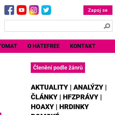
Zapoj se
TOMAT
O HATEFREE
KONTAKT
Členění podle žánrů
AKTUALITY
|
ANALÝZY
|
ČLÁNKY
|
HFZPRÁVY
|
HOAXY
|
HRDINKY