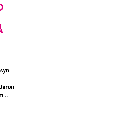
O
Á
 syn
 Jaron
i...