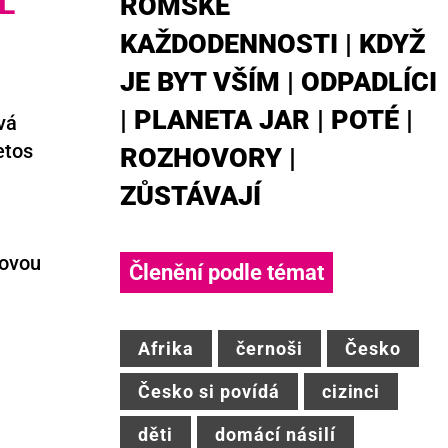
L
ROMSKÉ
KAŽDODENNOSTI
|
KDYŽ
JE BYT VŠÍM
|
ODPADLÍCI
|
PLANETA JAR
|
POTÉ
|
vá
etos
ROZHOVORY
|
ZŮSTÁVAJÍ
kovou
Členění podle témat
Afrika
černoši
Česko
Česko si povídá
cizinci
děti
domácí násilí