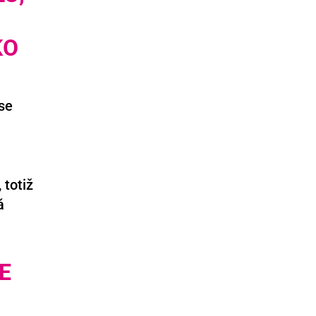
KO
se
é
 totiž
á
E