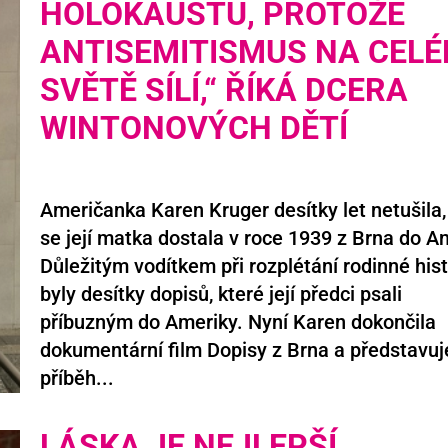
HOLOKAUSTU, PROTOŽE
ANTISEMITISMUS NA CEL
SVĚTĚ SÍLÍ,“ ŘÍKÁ DCERA
WINTONOVÝCH DĚTÍ
Američanka Karen Kruger desítky let netušila,
se její matka dostala v roce 1939 z Brna do An
Důležitým vodítkem při rozplétání rodinné hist
byly desítky dopisů, které její předci psali
příbuzným do Ameriky. Nyní Karen dokončila
dokumentární film Dopisy z Brna a představuj
příběh...
LÁSKA JE NEJLEPŠÍ