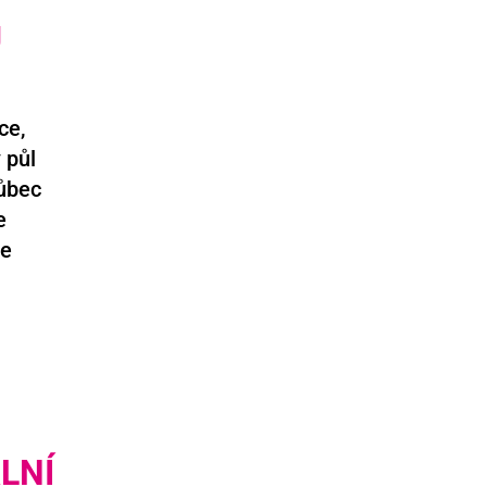
U
ce,
 půl
vůbec
e
Se
ÁLNÍ