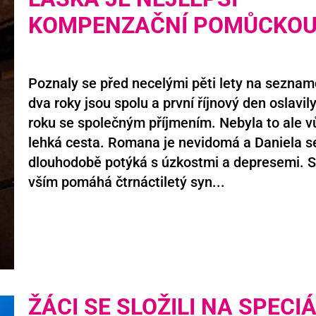
KOMPENZAČNÍ POMŮCKO
Poznaly se před necelými pěti lety na seznam
dva roky jsou spolu a první říjnový den oslavily
roku se společným příjmením. Nebyla to ale 
lehká cesta. Romana je nevidomá a Daniela s
dlouhodobě potýká s úzkostmi a depresemi. 
vším pomáhá čtrnáctiletý syn...
ŽÁCI SE SLOŽILI NA SPECI