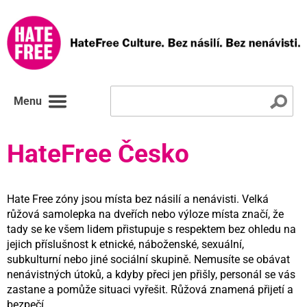
Menu
HateFree Česko
Hate Free zóny jsou místa bez násilí a nenávisti. Velká
růžová samolepka na dveřích nebo výloze místa značí, že
tady se ke všem lidem přistupuje s respektem bez ohledu na
jejich příslušnost k etnické, náboženské, sexuální,
subkulturní nebo jiné sociální skupině. Nemusíte se obávat
nenávistných útoků, a kdyby přeci jen přišly, personál se vás
zastane a pomůže situaci vyřešit. Růžová znamená přijetí a
bezpečí.