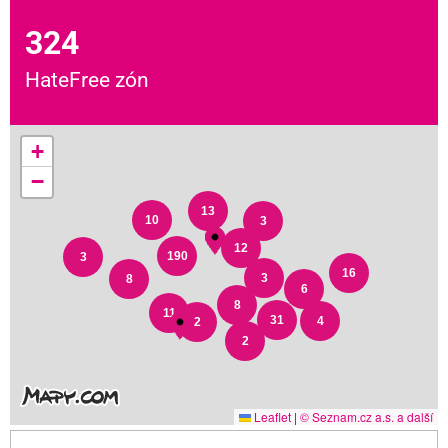
324
HateFree zón
+
−
13
10
3
12
190
3
16
3
8
6
8
11
31
4
2
2
Leaflet
|
© Seznam.cz a.s. a další