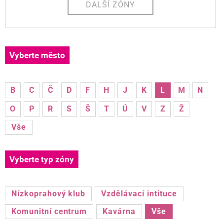
DALŠÍ ZÓNY
Vyberte město
B
C
Č
D
F
H
J
K
L
M
N
O
P
R
S
Š
T
Ú
V
Z
Ž
Vše
Vyberte typ zóny
Nízkoprahový klub
Vzdělávací intituce
Komunitní centrum
Kavárna
Vše