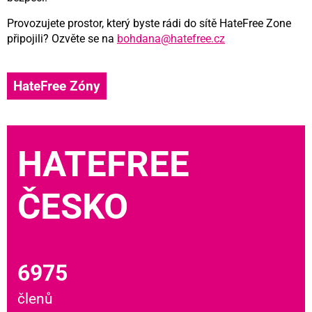
Provozujete prostor, který byste rádi do sítě HateFree Zone
připojili? Ozvěte se na
bohdana@hatefree.cz
HateFree Zóny
HATEFREE
ČESKO
6975
členů