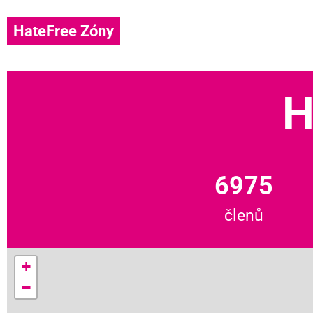
HateFree Zóny
H
6975
členů
+
−