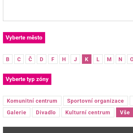
Vyberte město
B
C
Č
D
F
H
J
K
L
M
N
Vyberte typ zóny
Komunitní centrum
Sportovní organizace
Galerie
Divadlo
Kulturní centrum
Vše