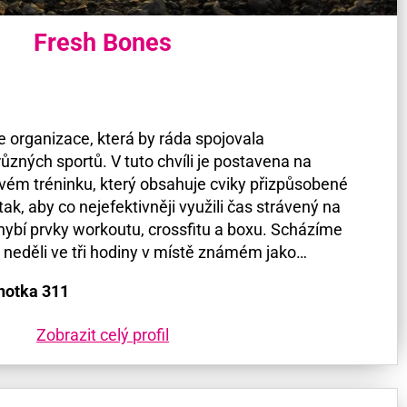
Fresh Bones
e organizace, která by ráda spojovala
různých sportů. V tuto chvíli je postavena na
ém tréninku, který obsahuje cviky přizpůsobené
tak, aby co nejefektivněji využili čas strávený na
ybí prvky workoutu, crossfitu a boxu. Scházíme
 neděli ve tři hodiny v místě známém jako…
notka 311
Zobrazit celý profil