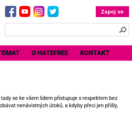
Zapoj se
TOMAT
O HATEFREE
KONTAKT
e tady se ke všem lidem přistupuje s respektem bez
obávat nenávistných útoků, a kdyby přeci jen přišly,