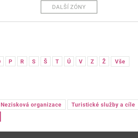
DALŠÍ ZÓNY
O
P
R
S
Š
T
Ú
V
Z
Ž
Vše
Nezisková organizace
Turistické služby a cíle