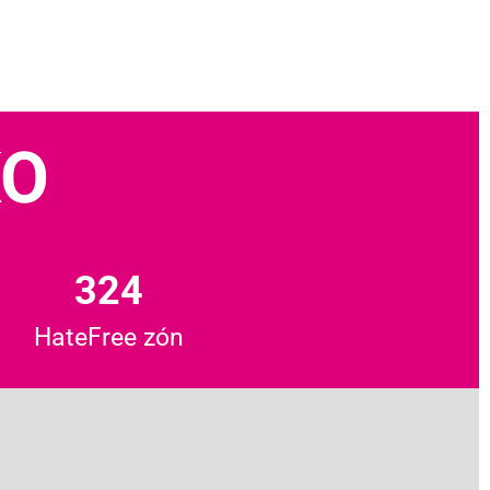
KO
324
HateFree zón