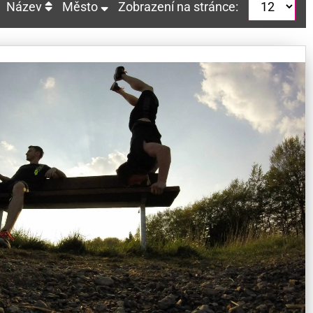
Název
Město
Zobrazení na stránce: