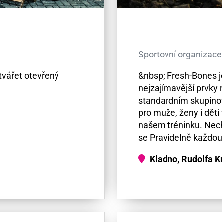
Sportovní organizace
tvářet otevřený
&nbsp; Fresh-Bones j
nejzajímavější prvky 
standardním skupinov
pro muže, ženy i děti 
našem tréninku. Nech
se Pravidelně každou
Kladno, Rudolfa K