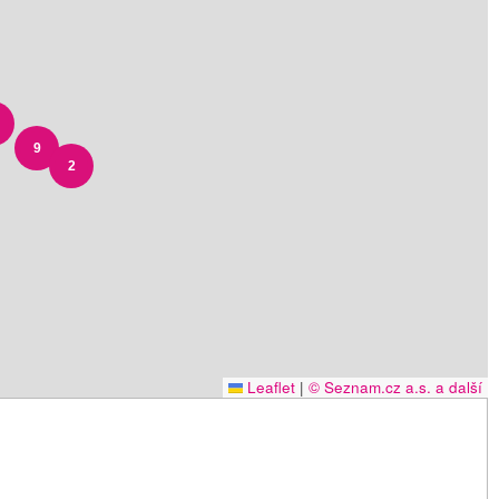
9
2
Leaflet
|
© Seznam.cz a.s. a další