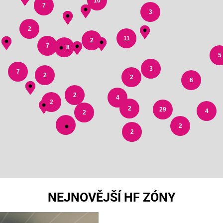
10
7
3
2
11
2
7
178
5
3
7
2
2
6
2
4
2
2
29
4
2
3
2
2
NEJNOVĚJŠÍ HF ZÓNY