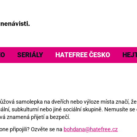
EO
SERIÁLY
HATEFREE ČESKO
HEJ
á růžová samolepka na dveřích nebo výloze místa značí, ž
ální, subkulturní nebo jiné sociální skupině. Nemusíte se 
vá znamená přijetí a bezpečí.
one připojili? Ozvěte se na
bohdana@hatefree.cz