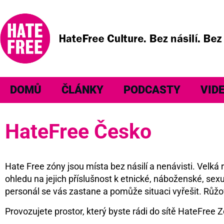
DOMŮ
ČLÁNKY
PODCASTY
VID
HateFree Česko
Hate Free zóny jsou místa bez násilí a nenávisti. Velk
ohledu na jejich příslušnost k etnické, náboženské, sexu
personál se vás zastane a pomůže situaci vyřešit. Růžo
Provozujete prostor, který byste rádi do sítě HateFree Z