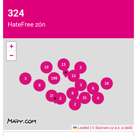
324
HateFree zón
+
−
13
10
3
12
190
3
16
3
8
6
8
11
31
4
2
2
Leaflet
|
© Seznam.cz a.s. a další