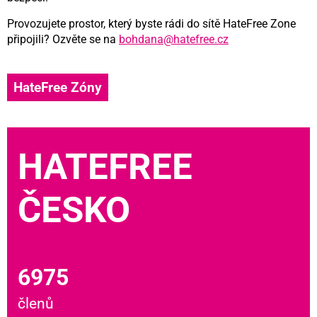
Provozujete prostor, který byste rádi do sítě HateFree Zone
připojili? Ozvěte se na
bohdana@hatefree.cz
HateFree Zóny
HATEFREE
ČESKO
6975
členů