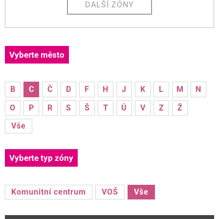
DALŠÍ ZÓNY
Vyberte město
B
C
Č
D
F
H
J
K
L
M
N
O
P
R
S
Š
T
Ú
V
Z
Ž
Vše
Vyberte typ zóny
Komunitní centrum
VOŠ
Vše