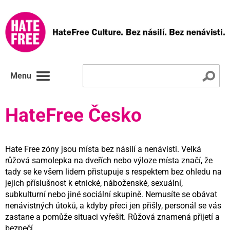
Menu
HateFree Česko
Hate Free zóny jsou místa bez násilí a nenávisti. Velká
růžová samolepka na dveřích nebo výloze místa značí, že
tady se ke všem lidem přistupuje s respektem bez ohledu na
jejich příslušnost k etnické, náboženské, sexuální,
subkulturní nebo jiné sociální skupině. Nemusíte se obávat
nenávistných útoků, a kdyby přeci jen přišly, personál se vás
zastane a pomůže situaci vyřešit. Růžová znamená přijetí a
bezpečí.