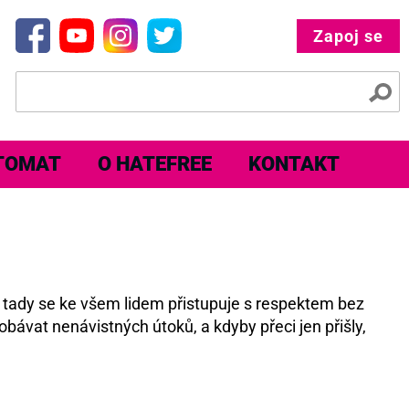
Zapoj se
TOMAT
O HATEFREE
KONTAKT
e tady se ke všem lidem přistupuje s respektem bez
obávat nenávistných útoků, a kdyby přeci jen přišly,