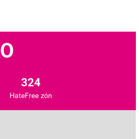
KO
324
HateFree zón