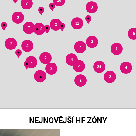
10
7
3
2
11
2
7
178
5
3
7
2
2
6
2
4
2
2
29
4
2
3
2
2
NEJNOVĚJŠÍ HF ZÓNY