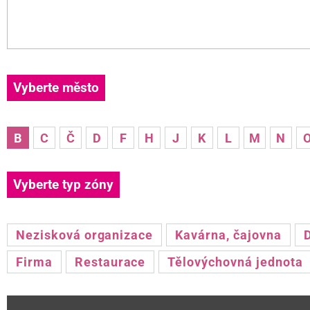
Vyberte město
B
C
Č
D
F
H
J
K
L
M
N
Vyberte typ zóny
Nezisková organizace
Kavárna, čajovna
Firma
Restaurace
Tělovýchovná jednota