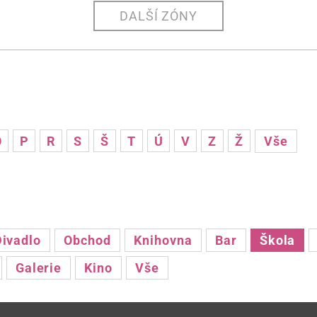
DALŠÍ ZÓNY
O
P
R
S
Š
T
Ú
V
Z
Ž
Vše
Divadlo
Obchod
Knihovna
Bar
Škola
Galerie
Kino
Vše