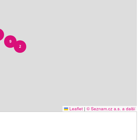
9
2
Leaflet
|
© Seznam.cz a.s. a další