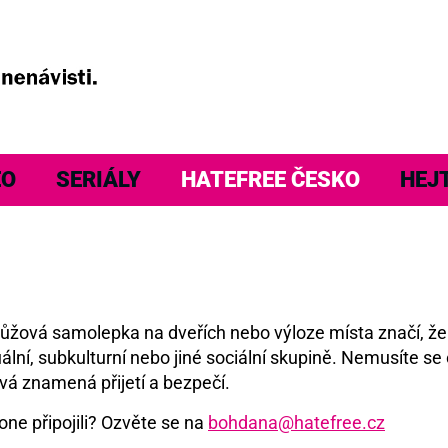
EO
SERIÁLY
HATEFREE ČESKO
HEJ
á růžová samolepka na dveřích nebo výloze místa značí, ž
ální, subkulturní nebo jiné sociální skupině. Nemusíte se 
vá znamená přijetí a bezpečí.
one připojili? Ozvěte se na
bohdana@hatefree.cz