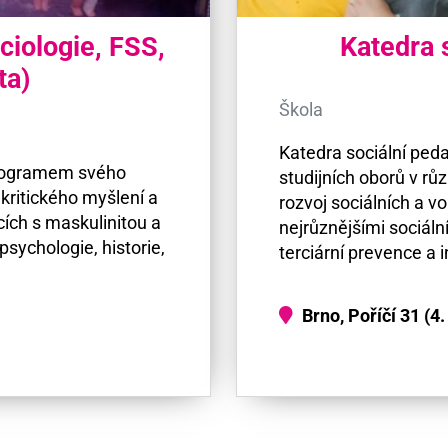
ciologie, FSS,
Katedra 
ta)
Škola
Katedra sociální ped
programem svého
studijních oborů v r
kritického myšlení a
rozvoj sociálních a 
cích s maskulinitou a
nejrůznějšími sociáln
sychologie, historie,
terciární prevence a 
Brno, Poříčí 31 (4.