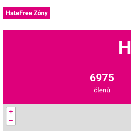
HateFree Zóny
H
6975
členů
+
−