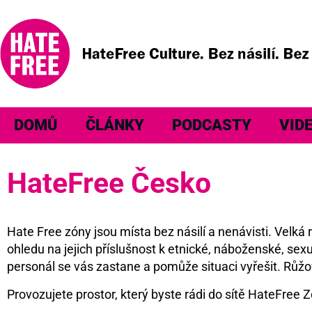
DOMŮ
ČLÁNKY
PODCASTY
VID
HateFree Česko
Hate Free zóny jsou místa bez násilí a nenávisti. Velk
ohledu na jejich příslušnost k etnické, náboženské, sexu
personál se vás zastane a pomůže situaci vyřešit. Růžo
Provozujete prostor, který byste rádi do sítě HateFree Z