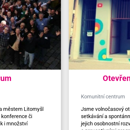
trum
Otevřen
Komunitní centrum
 a městem Litomyšl
Jsme volnočasový ote
 konference či
setkávání a spontánn
ak i množství
jejich osobnostní ro