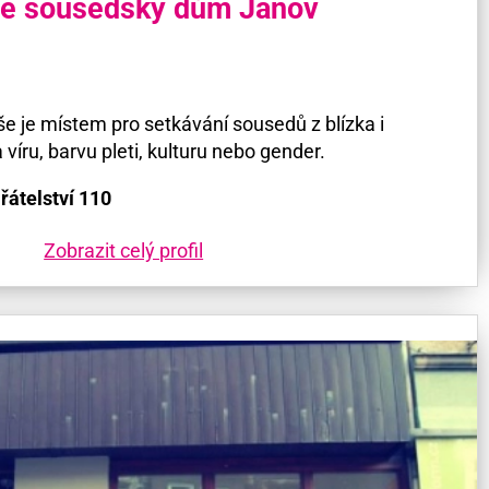
še sousedský dům Janov
 je místem pro setkávání sousedů z blízka i
víru, barvu pleti, kulturu nebo gender.
Přátelství 110
Zobrazit celý profil