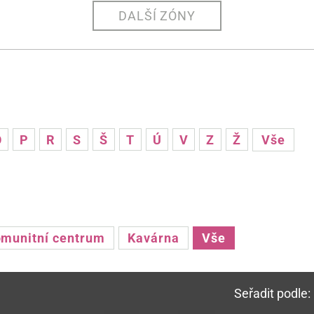
DALŠÍ ZÓNY
O
P
R
S
Š
T
Ú
V
Z
Ž
Vše
munitní centrum
Kavárna
Vše
Seřadit podle: