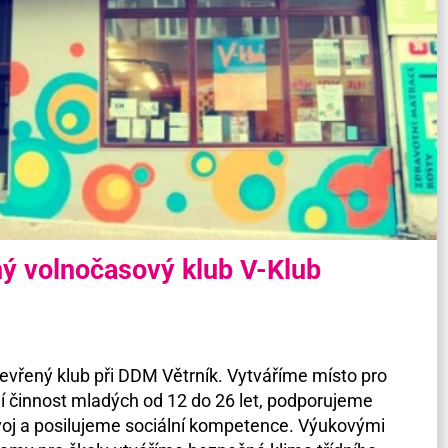
ý volnočasový klub V-Klub
vřený klub při DDM Větrník. Vytváříme místo pro
í činnost mladých od 12 do 26 let, podporujeme
zvoj a posilujeme sociální kompetence. Výukovými