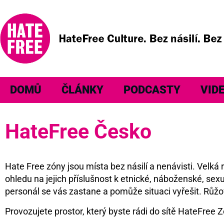
DOMŮ
ČLÁNKY
PODCASTY
VID
HateFree Česko
Hate Free zóny jsou místa bez násilí a nenávisti. Velk
ohledu na jejich příslušnost k etnické, náboženské, sexu
personál se vás zastane a pomůže situaci vyřešit. Růžo
Provozujete prostor, který byste rádi do sítě HateFree Z