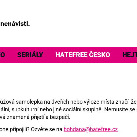
EO
SERIÁLY
HATEFREE ČESKO
HEJ
á růžová samolepka na dveřích nebo výloze místa značí, ž
ální, subkulturní nebo jiné sociální skupině. Nemusíte se 
vá znamená přijetí a bezpečí.
one připojili? Ozvěte se na
bohdana@hatefree.cz