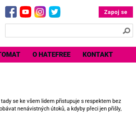
Zapoj se
TOMAT
O HATEFREE
KONTAKT
e tady se ke všem lidem přistupuje s respektem bez
obávat nenávistných útoků, a kdyby přeci jen přišly,