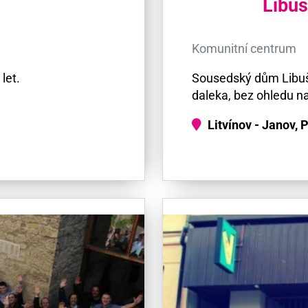
Libu
Komunitní centrum
let.
Sousedský dům Libuše
daleka, bez ohledu na 
Litvínov - Janov, 