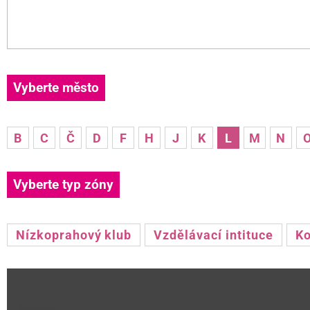
Vyberte město
B
C
Č
D
F
H
J
K
L
M
N
Vyberte typ zóny
Nízkoprahový klub
Vzdělávací intituce
Ko