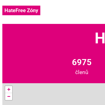
HateFree Zóny
H
6975
členů
+
−