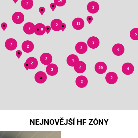
10
7
3
2
11
2
7
178
5
3
7
2
2
6
2
4
2
2
29
4
2
3
2
2
NEJNOVĚJŠÍ HF ZÓNY