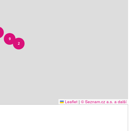
9
2
Leaflet
|
© Seznam.cz a.s. a další