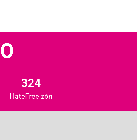
KO
324
HateFree zón