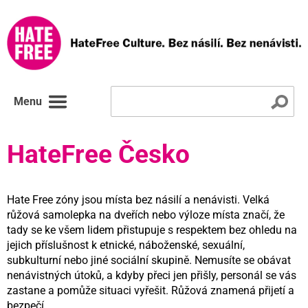
Menu
HateFree Česko
Hate Free zóny jsou místa bez násilí a nenávisti. Velká
růžová samolepka na dveřích nebo výloze místa značí, že
tady se ke všem lidem přistupuje s respektem bez ohledu na
jejich příslušnost k etnické, náboženské, sexuální,
subkulturní nebo jiné sociální skupině. Nemusíte se obávat
nenávistných útoků, a kdyby přeci jen přišly, personál se vás
zastane a pomůže situaci vyřešit. Růžová znamená přijetí a
bezpečí.