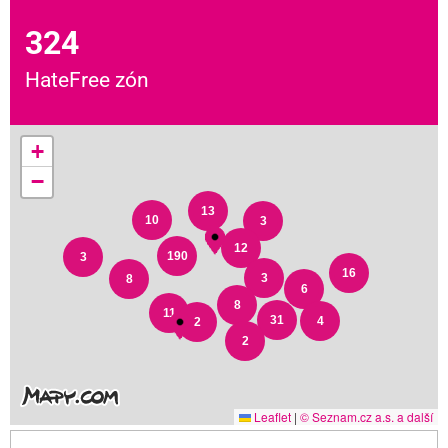
324
HateFree zón
+
−
13
10
3
12
190
3
16
3
8
6
8
11
31
4
2
2
Leaflet
|
© Seznam.cz a.s. a další