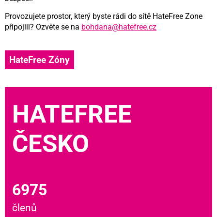
Provozujete prostor, který byste rádi do sítě HateFree Zone
připojili? Ozvěte se na
bohdana@hatefree.cz
HateFree Zóny
HATEFREE
ČESKO
6975
členů