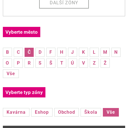
DALŠÍ ZÓNY
Vyberte město
B
C
Č
D
F
H
J
K
L
M
N
O
P
R
S
Š
T
Ú
V
Z
Ž
Vše
Vyberte typ zóny
Kavárna
Eshop
Obchod
Škola
Vše