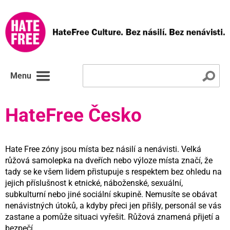
Menu
HateFree Česko
Hate Free zóny jsou místa bez násilí a nenávisti. Velká
růžová samolepka na dveřích nebo výloze místa značí, že
tady se ke všem lidem přistupuje s respektem bez ohledu na
jejich příslušnost k etnické, náboženské, sexuální,
subkulturní nebo jiné sociální skupině. Nemusíte se obávat
nenávistných útoků, a kdyby přeci jen přišly, personál se vás
zastane a pomůže situaci vyřešit. Růžová znamená přijetí a
bezpečí.