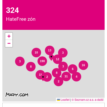
324
HateFree zón
+
−
13
10
3
12
190
3
16
3
8
6
8
11
31
4
2
2
Leaflet
|
© Seznam.cz a.s. a další