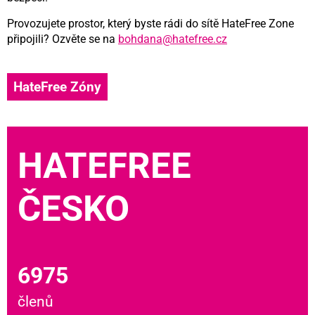
Provozujete prostor, který byste rádi do sítě HateFree Zone
připojili? Ozvěte se na
bohdana@hatefree.cz
HateFree Zóny
HATEFREE
ČESKO
6975
členů