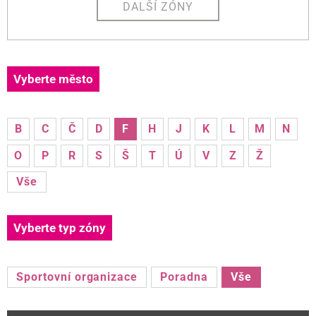
DALŠÍ ZÓNY
Vyberte město
B
C
Č
D
F
H
J
K
L
M
N
O
P
R
S
Š
T
Ú
V
Z
Ž
Vše
Vyberte typ zóny
Sportovní organizace
Poradna
Vše