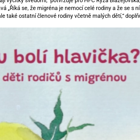
í výčitky svědomí,“ potvrzuje pro HFC Rýza Blažejovská
ává „Říká se, že migréna je nemocí celé rodiny a že se s n
 ale také ostatní členové rodiny včetně malých dětí,“ doplň