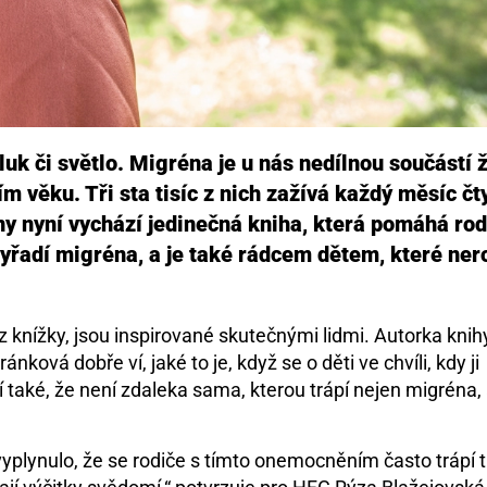
hluk či světlo. Migréna je u nás nedílnou součástí 
ím věku. Tři sta tisíc z nich zažívá každý měsíc čty
iny nyní vychází jedinečná kniha, která pomáhá ro
vyřadí migréna, a je také rádcem dětem, které ne
 knížky, jsou inspirované skutečnými lidmi. Autorka knih
vá dobře ví, jaké to je, když se o děti ve chvíli, kdy ji
 také, že není zdaleka sama, kterou trápí nejen migréna, a
plynulo, že se rodiče s tímto onemocněním často trápí t