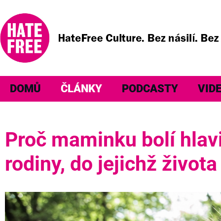
DOMŮ
ČLÁNKY
PODCASTY
VID
Proč maminku bolí hlav
rodiny, do jejichž živo