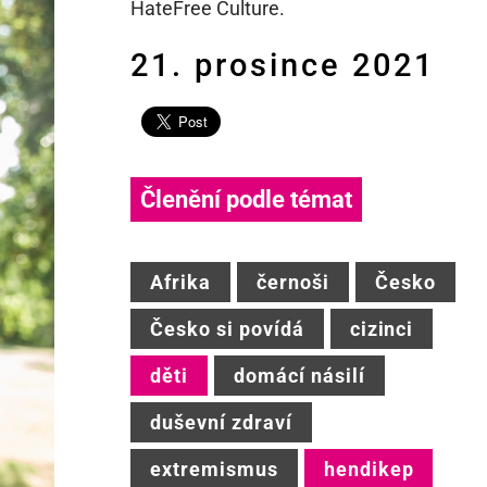
HateFree Culture.
21. prosince 2021
Členění podle témat
Afrika
černoši
Česko
Česko si povídá
cizinci
děti
domácí násilí
duševní zdraví
extremismus
hendikep