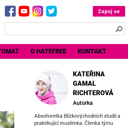
Zapoj se
TOMAT
O HATEFREE
KONTAKT
KATEŘINA
GAMAL
RICHTEROVÁ
Autorka
Absolventka Blízkovýchodních studií a
praktikující muslimka. Členka týmu