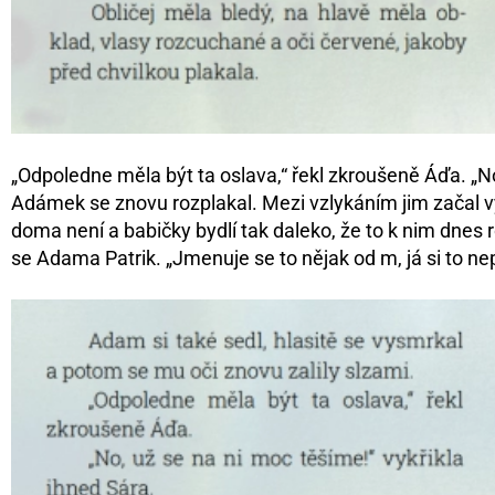
„Odpoledne měla být ta oslava,“ řekl zkroušeně Áďa. „No
Adámek se znovu rozplakal. Mezi vzlykáním jim začal v
doma není a babičky bydlí tak daleko, že to k nim dne
se Adama Patrik. „Jmenuje se to nějak od m, já si to nepa