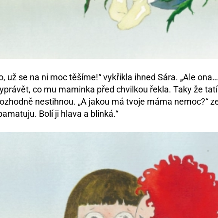
, už se na ni moc těšíme!“ vykřikla ihned Sára. „Ale ona…
yprávět, co mu maminka před chvilkou řekla. Taky že tat
s rozhodně nestihnou. „A jakou má tvoje máma nemoc?“ z
matuju. Bolí ji hlava a blinká.“