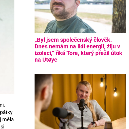
„Byl jsem společenský člověk.
Dnes nemám na lidi energii, žiju v
izolaci,” říká Tore, který přežil útok
na Utøye
mi,
zpátky
ej měla
si