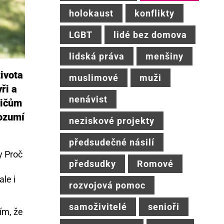
holokaust
konflikty
LGBT
lidé bez domova
lidská práva
menšiny
života
muslimové
muži
ři a
nenávist
dičům
rozumí
neziskové projekty
předsudečné násilí
y Proč
předsudky
Romové
le i
rozvojová pomoc
samoživitelé
senioři
ím, že