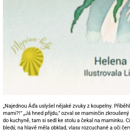
„Najednou Áďa uslyšel nějaké zvuky z koupelny. Přiběhl 
mami?!“ „Já hned přijdu,“ ozval se maminčin zkroušený 
do kuchyně, tam si sedl ke stolu a čekal na maminku. Cít
bledý, na hlavě měla obklad, vlasy rozcuchané a oči červe