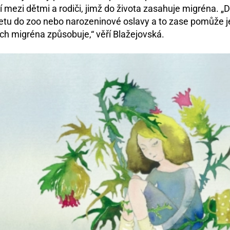
ezi dětmi a rodiči, jimž do života zasahuje migréna. „D
ýletu do zoo nebo narozeninové oslavy a to zase pomůže j
ich migréna způsobuje,“ věří Blažejovská.