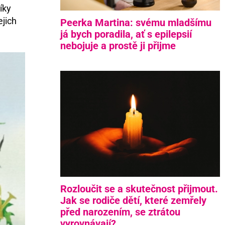
íky
ejich
Peerka Martina: svému mladšímu
já bych poradila, ať s epilepsií
nebojuje a prostě ji přijme
Rozloučit se a skutečnost přijmout.
Jak se rodiče dětí, které zemřely
před narozením, se ztrátou
vyrovnávají?