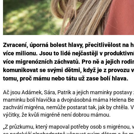
Zvracení, úporná bolest hlavy, přecitlivělost na 
více milionu. Jsou to lidé nejčastěji v produktivn
více migrenózních záchvatů. Pro ně a jejich rod
komunikovat se svými dětmi, když je z provozu 
tomu, proč mámu nebo tátu už zase bolí hlava.
Ač jsou Adámek, Sára, Patrik a jejich maminky postavy z
maminku bolí hlavička a dvojnásobná máma Helena Beránko
zachvátí migréna, nemůže postarat tak, jak by chtěla. Ví
výčitky, že kvůli migréně není dobrou mámou.
„Z průzkumu, který mapoval potřeby osob s migrénou, vy