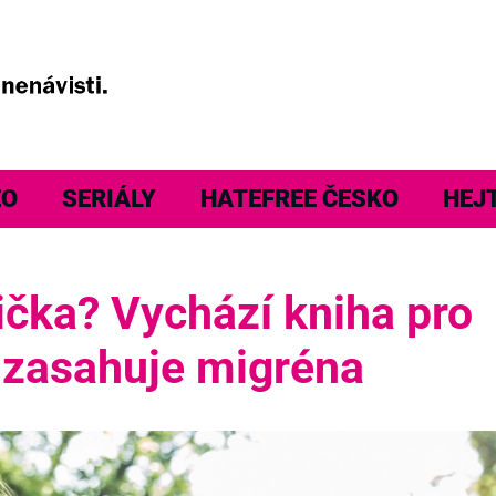
EO
SERIÁLY
HATEFREE ČESKO
HEJ
ička? Vychází kniha pro
ta zasahuje migréna