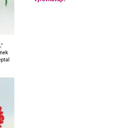
,“
ínek
eptal