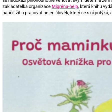
se nedokáží plnohodnotně věnovat svým dětem a že maj
zakladatelka organizace
Migréna-help
, která knihu vyd
naučit žít a pracovat nejen člověk, který se s ní potýká,