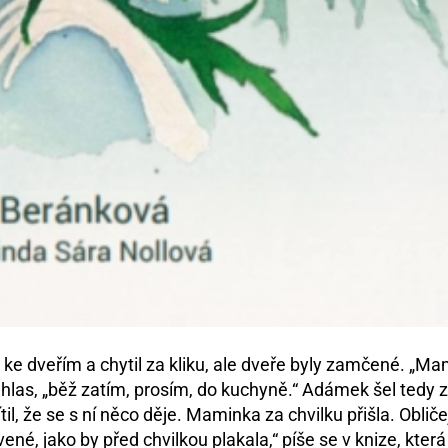
ke dveřím a chytil za kliku, ale dveře byly zamčené. „Ma
hlas, „běž zatím, prosím, do kuchyně.“ Adámek šel tedy 
il, že se s ní něco děje. Maminka za chvilku přišla. Oblič
né, jako by před chvilkou plakala,“ píše se v knize, která 