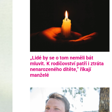
„Lidé by se o tom neměli bát
mluvit. K rodičovství patří i ztráta
nenarozeného dítěte,” říkají
manželé