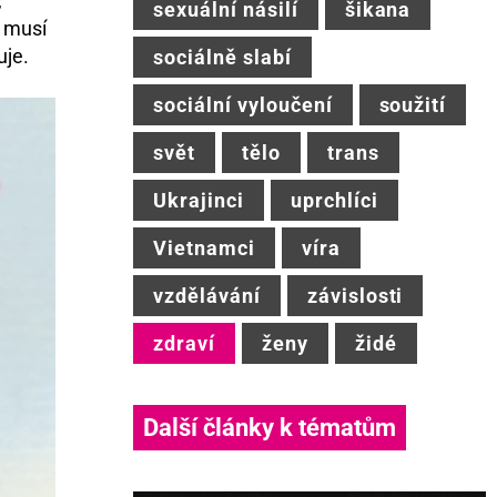
,
sexuální násilí
šikana
í musí
uje.
sociálně slabí
sociální vyloučení
soužití
svět
tělo
trans
Ukrajinci
uprchlíci
Vietnamci
víra
vzdělávání
závislosti
zdraví
ženy
židé
Další články k tématům