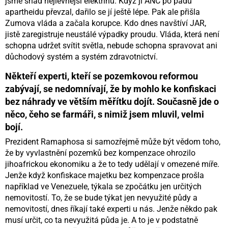
jsme snad nejlevnější elektřinu. Když ji ANC po pádu
apartheidu převzal, dařilo se jí ještě lépe. Pak ale přišla
Zumova vláda a začala korupce. Kdo dnes navštíví JAR,
jistě zaregistruje neustálé výpadky proudu. Vláda, která není
schopna udržet svítit světla, nebude schopna spravovat ani
důchodový systém a systém zdravotnictví.
Někteří experti, kteří se pozemkovou reformou
zabývají, se nedomnívají, že by mohlo ke konfiskaci
bez náhrady ve větším měřítku dojít. Současně jde o
něco, čeho se farmáři, s nimiž jsem mluvil, velmi
bojí.
Prezident Ramaphosa si samozřejmě může být vědom toho,
že by vyvlastnění pozemků bez kompenzace ohrozilo
jihoafrickou ekonomiku a že to tedy udělají v omezené míře.
Jenže když konfiskace majetku bez kompenzace prošla
například ve Venezuele, týkala se zpočátku jen určitých
nemovitostí. To, že se bude týkat jen nevyužité půdy a
nemovitostí, dnes říkají také experti u nás. Jenže někdo pak
musí určit, co ta nevyužitá půda je. A to je v podstatně