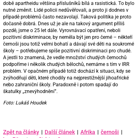
době apartheidu většina příslušníků bílá a rasistická. To bylo
nutné změnit. Lidé policii nedůvěřovali, a proto ji dodnes v
případě problémů často nezavolají. Taková politika je proto
dočasně dobrá. Dnes už je ale na takový argument příliš
pozdě, jsme o 25 let dále. Vyrovnávací opatření, neboli
pozitivní diskriminace, by neměla být jen pro černé – někteří
černoši jsou totiž velmi bohatí a dávají své děti na soukromé
školy – potřebujeme spíše pozitivní diskriminaci pro chudé.
A jestli to znamená, že vedle množství chudých černochů
podpoříme i několik chudých bělochů, nemáme s tím v IRR
problém. V opačném případě totiž dochází k situaci, kdy se
zvýhodňují děti, které chodily na nejprestižnější jihoafrické
nebo zahraniční školy. Paradoxně i potom spadají do
škatulky „znevýhodnění”.
Foto: Lukáš Houdek
Zpět na články
|
Další článek
|
Afrika
|
černoši
|