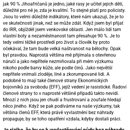
jak 90 % Jihoafričanů je jedno, jaké rasy je učitel jejich dětí,
důležité pro ně je, zda je kvalitní. To stejné platí pro policisty.
Jsou to velmi důležité indikátory, které nám ukazují, že je to
ve skutečnosti jinak, než se může zdát. Když jsem byl přijat
do IRR, objížděl jsem venkovské oblasti. Jen málo lidí tam
vlastní boty a nezaměstnanost tam přesahuje 90 %. Je to
tedy velmi těžké prostředí pro život a člověk by proto
očekával, že tam bude velká naštvanost na bělochy. Opak
byl pravdou. Naprostá většina mě přijímala s otevřenou
náručí a jako nepřítele nezmiňovala při mém výzkumu
nikoho podle barvy kůže, ale podle činů. Jako největší
nepřítele vnímali zloděje, líné a zkorumpované lidi. A
podobně to mají také členové strany Ekonomických
bojovníků za svobodu (EFF), jejíž vedení je rasistické. Řadoví
členové strany to v naprosté většině případů takto nevidí.
Mnozí z nich jsou jen chudí a frustrovaní a zoufale hledají
něco jiného. Když se pak podíváme na naše výzkumy, tak
většina členů EFF, která právě vyvlastnění bez náhrady
propaguje, by se toho opatření vzdala, kdyby dostali práci.
Je riziko, že by se k vyvlastňování půdy bez náhrady