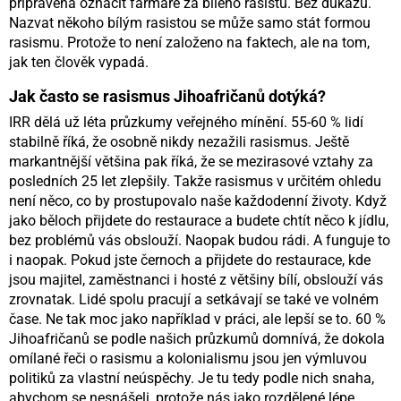
připravena označit farmáře za bílého rasistu. Bez důkazů.
Nazvat někoho bílým rasistou se může samo stát formou
rasismu. Protože to není založeno na faktech, ale na tom,
jak ten člověk vypadá.
Jak často se rasismus Jihoafričanů dotýká?
IRR dělá už léta průzkumy veřejného mínění. 55-60 % lidí
stabilně říká, že osobně nikdy nezažili rasismus. Ještě
markantnější většina pak říká, že se mezirasové vztahy za
posledních 25 let zlepšily. Takže rasismus v určitém ohledu
není něco, co by prostupovalo naše každodenní životy. Když
jako běloch přijdete do restaurace a budete chtít něco k jídlu,
bez problémů vás obslouží. Naopak budou rádi. A funguje to
i naopak. Pokud jste černoch a přijdete do restaurace, kde
jsou majitel, zaměstnanci i hosté z většiny bílí, obslouží vás
zrovnatak. Lidé spolu pracují a setkávají se také ve volném
čase. Ne tak moc jako například v práci, ale lepší se to. 60 %
Jihoafričanů se podle našich průzkumů domnívá, že dokola
omílané řeči o rasismu a kolonialismu jsou jen výmluvou
politiků za vlastní neúspěchy. Je tu tedy podle nich snaha,
abychom se nesnášeli, protože nás jako rozdělené lépe