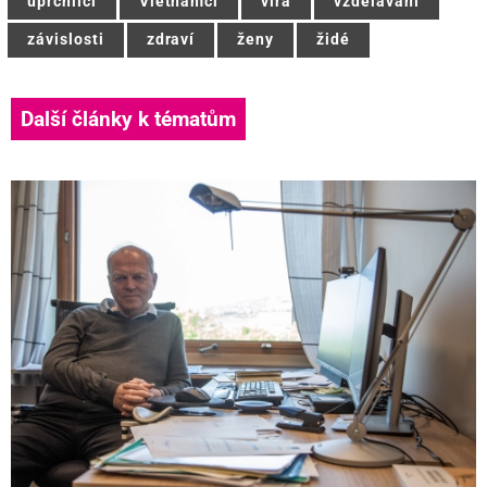
uprchlíci
Vietnamci
víra
vzdělávání
závislosti
zdraví
ženy
židé
Další články k tématům