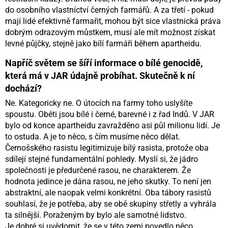
do osobního vlastníctví černých farmářů. A za třetí - pokud
mají lidé efektivně farmařit, mohou být sice vlastnická práva
dobrým odrazovým můstkem, musí ale mít možnost získat
levné půjčky, stejně jako bílí farmáři během apartheidu.
Napříč světem se šíří informace o bílé genocidě,
která má v JAR údajně probíhat. Skutečně k ní
dochází?
Ne. Kategoricky ne. O útocích na farmy toho uslyšíte
spoustu. Oběti jsou bílé i černé, barevné i z řad Indů. V JAR
bylo od konce apartheidu zavražděno asi půl milionu lidí. Je
to ostuda. A je to něco, s čím musíme něco dělat.
Černošského rasistu legitimizuje bílý rasista, protože oba
sdílejí stejné fundamentální pohledy. Myslí si, že jádro
společnosti je předurčené rasou, ne charakterem. Že
hodnota jedince je dána rasou, ne jeho skutky. To není jen
abstraktní, ale naopak velmi konkrétní. Oba tábory rasistů
souhlasí, že je potřeba, aby se obě skupiny střetly a vyhrála
ta silnější. Poraženým by bylo ale samotné lidstvo.
Je dobré si uvědomit, že se v této zemi povedlo něco