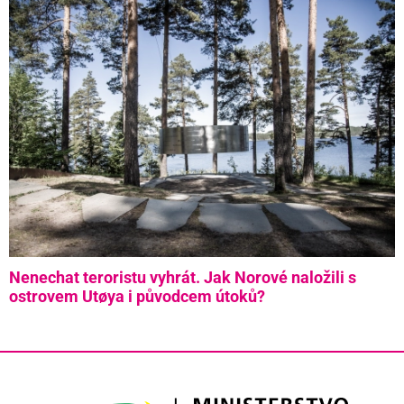
Nenechat teroristu vyhrát. Jak Norové naložili s
ostrovem Utøya i původcem útoků?