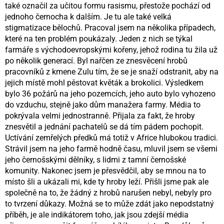
také označil za učitou formu rasismu, přestože pochází od
jednoho černocha k dalším. Je tu ale také velká
stigmatizace bělochů. Pracoval jsem na několika případech,
které na ten problém poukázaly. Jeden z nich se týkal
farmáře s východoevropskými kořeny, jehož rodina tu žila už
po několik generací. Byl nařčen ze znesvěcení hrobů
pracovníků z kmene Zulu tím, že se je snaží odstranit, aby na
jejich místě mohl pěstovat květák a brokolici. Výsledkem
bylo 36 požárů na jeho pozemcích, jeho auto bylo vyhozeno
do vzduchu, stejně jako dům manažera farmy. Média to
pokrývala velmi jednostranně. Přijala za fakt, že hroby
znesvětil a jednání pachatelů se dá tím pádem pochopit.
Uctívání zemřelých předků má totiž v Africe hlubokou tradici.
Strávil jsem na jeho farmě hodně času, mluvil jsem se všemi
jeho černošskými dělníky, s lidmi z tamní černošské
komunity. Nakonec jsem je přesvědčil, aby se mnou na to
místo šli a ukázali mi, kde ty hroby leží. Přišli jsme pak ale
společně na to, že žádný z hrobů narušen nebyl, nebyly pro
to tvrzení důkazy. Možná se to může zdát jako nepodstatný
příběh, je ale indikátorem toho, jak jsou zdejší média