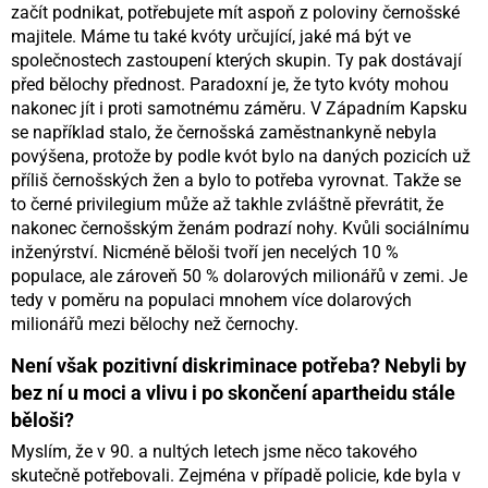
začít podnikat, potřebujete mít aspoň z poloviny černošské
majitele. Máme tu také kvóty určující, jaké má být ve
společnostech zastoupení kterých skupin. Ty pak dostávají
před bělochy přednost. Paradoxní je, že tyto kvóty mohou
nakonec jít i proti samotnému záměru. V Západním Kapsku
se například stalo, že černošská zaměstnankyně nebyla
povýšena, protože by podle kvót bylo na daných pozicích už
příliš černošských žen a bylo to potřeba vyrovnat. Takže se
to černé privilegium může až takhle zvláštně převrátit, že
nakonec černošským ženám podrazí nohy. Kvůli sociálnímu
inženýrství. Nicméně běloši tvoří jen necelých 10 %
populace, ale zároveň 50 % dolarových milionářů v zemi. Je
tedy v poměru na populaci mnohem více dolarových
milionářů mezi bělochy než černochy.
Není však pozitivní diskriminace potřeba? Nebyli by
bez ní u moci a vlivu i po skončení apartheidu stále
běloši?
Myslím, že v 90. a nultých letech jsme něco takového
skutečně potřebovali. Zejména v případě policie, kde byla v