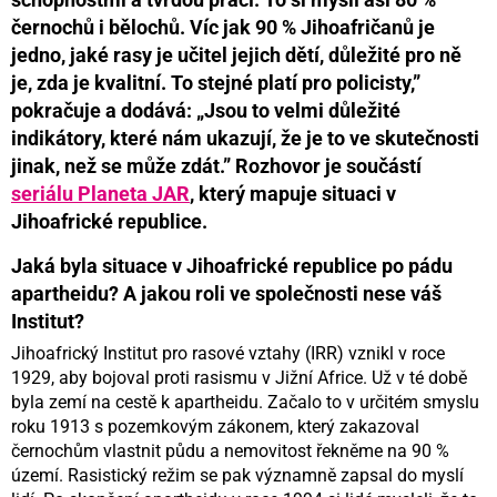
černochů i bělochů. Víc jak 90 % Jihoafričanů je
jedno, jaké rasy je učitel jejich dětí, důležité pro ně
je, zda je kvalitní. To stejné platí pro policisty,”
pokračuje a dodává: „Jsou to velmi důležité
indikátory, které nám ukazují, že je to ve skutečnosti
jinak, než se může zdát.” Rozhovor je součástí
seriálu Planeta JAR
, který mapuje situaci v
Jihoafrické republice.
Jaká byla situace v Jihoafrické republice po pádu
apartheidu? A jakou roli ve společnosti nese váš
Institut?
Jihoafrický Institut pro rasové vztahy (IRR) vznikl v roce
1929, aby bojoval proti rasismu v Jižní Africe. Už v té době
byla zemí na cestě k apartheidu. Začalo to v určitém smyslu
roku 1913 s pozemkovým zákonem, který zakazoval
černochům vlastnit půdu a nemovitost řekněme na 90 %
území. Rasistický režim se pak významně zapsal do myslí