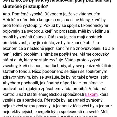
skutečně přistoupilo?
Ano. Poměrně vysoké. Důvodem je, že ve vládnoucím
Africkém národním kongresu nejsou silné hlasy, které by
proti tomu vystoupily. Pokud by se spojil s Ekonomickými
bojovníky za svobodu, kteří ho prosazují, měli by většinu a
mohli by změnit ústavu. Otázkou je, zda mají dostatek
předvídavosti, aby jim došlo, že by to značně ublížilo
ekonomice a následně jejich šancím na znovuzvolení. To ale
není jediný problém, s nímž se potýkáme. Máme obrovský
státní dluh, který se stále zvyšuje. Vláda proto vyzývá
všechny, kteří si spořili na důchody, aby své peníze vložili do
státního fondu. Něco podobného se děje i se soukromým
zdravotnictvím, kdy se uvažuje, že by ho také převzal stát.
Abychom pochopili, jak špatný nápad to je, musíme se
podívat na to, jakým způsobem vláda probíhá. Vláda má
kontrolu nad státní energetickou společností
Eskom
, která
vznikla za apartheidu. Přestože byl apartheid zvrácený,
nějaké věci se mu povedly. A jednou z těch věcí byla jedna z
nejefektivnějších energetických společností na světě. Měli