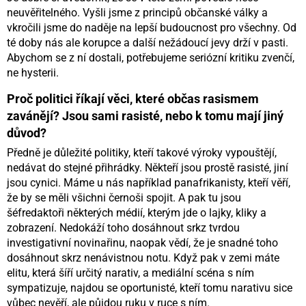
neuvěřitelného. Vyšli jsme z principů občanské války a
vkročili jsme do naděje na lepší budoucnost pro všechny. Od
té doby nás ale korupce a další nežádoucí jevy drží v pasti.
Abychom se z ní dostali, potřebujeme seriózní kritiku zvenčí,
ne hysterii.
Proč politici říkají věci, které občas rasismem
zavánějí? Jsou sami rasisté, nebo k tomu mají jiný
důvod?
Předně je důležité politiky, kteří takové výroky vypouštějí,
nedávat do stejné přihrádky. Někteří jsou prostě rasisté, jiní
jsou cynici. Máme u nás například panafrikanisty, kteří věří,
že by se měli všichni černoši spojit. A pak tu jsou
šéfredaktoři některých médií, kterým jde o lajky, kliky a
zobrazení. Nedokáží toho dosáhnout srkz tvrdou
investigativní novinařinu, naopak vědí, že je snadné toho
dosáhnout skrz nenávistnou notu. Když pak v zemi máte
elitu, která šíří určitý narativ, a mediální scéna s ním
sympatizuje, najdou se oportunisté, kteří tomu narativu sice
vůbec nevěří, ale půjdou ruku v ruce s ním.