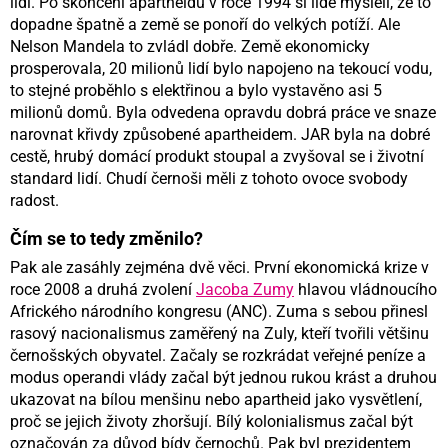
lidí. Po skončení apartheidu v roce 1994 si lidé mysleli, že to
dopadne špatně a země se ponoří do velkých potíží. Ale
Nelson Mandela to zvládl dobře. Země ekonomicky
prosperovala, 20 milionů lidí bylo napojeno na tekoucí vodu,
to stejné proběhlo s elektřinou a bylo vystavěno asi 5
milionů domů. Byla odvedena opravdu dobrá práce ve snaze
narovnat křivdy způsobené apartheidem. JAR byla na dobré
cestě, hrubý domácí produkt stoupal a zvyšoval se i životní
standard lidí. Chudí černoši měli z tohoto ovoce svobody
radost.
Čím se to tedy změnilo?
Pak ale zasáhly zejména dvě věci. První ekonomická krize v
roce 2008 a druhá zvolení
Jacoba Zumy
hlavou vládnoucího
Afrického národního kongresu (ANC). Zuma s sebou přinesl
rasový nacionalismus zaměřený na Zuly, kteří tvořili většinu
černošských obyvatel. Začaly se rozkrádat veřejné peníze a
modus operandi vlády začal být jednou rukou krást a druhou
ukazovat na bílou menšinu nebo apartheid jako vysvětlení,
proč se jejich životy zhoršují. Bílý kolonialismus začal být
označován za důvod bídy černochů. Pak byl prezidentem