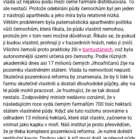
vláda už nějakou půdu mezi černé farmáře distribuovala. To
ale nestačí. Protože odebírání půdy černochům byl jen jeden
z nástrojů apartheidu a jeho míra byla relativně nízká.
Větším problémem byla paternalistická apartheidní politika
vůči černochům, která říkala, že půdu vlastnit nemohou,
protože jim v tom není možné důvěřovat. Říkalo se, že pokud
ji budou vlastnit, prohrají ji v hazardních hrách, nebo ji zničí.
Všichni černoši proto prakticky žili v
bantustánech
, což byla
autonomnější území určená pro černochy. Podle různých
akademiků dnes asi 17 milionů černých Jihoafričanů žije na
pozemku vlastněném státem. Vláda tu nemovitost nepustí.
Skutečná pozemková reforma by znamenala, že by ti lidé tu
farmu skutečně vlastnili a dostali dlouhodobé půjčky, aby na
té půdě mohli pracovat. Je frustrující, že se tak dosud
nestalo. Zodpovědný ministr nedávno oznámil, že v
následujícím roce vydá černým farmářům 700 tisíc hektarů
státem vlastněné půdy. Když ale tuto rozlohu srovnáme s
odhadem 13 milionů hektarů, které stát vlastní, začneme to
vnímat jako kapku v moři. Náš institut je proto přesvědčen,
že je třeba komplexní pozemková reforma. Je nutné dořešit
restituční kauzy. Druhou věcí, k níž musí dojít, je převod půdy