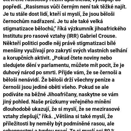
popředí. „Rasismus vůči černým není tak těžké najít.
Je tu stále dost lidí, kteří si myslí, že jsou běloši
černochům nadřazení. Je tu ale také velká
stigmatizace bělochů,” říká výzkumník jihoafrického
Institutu pro rasové vztahy (IRR) Gabriel Crouse.
Někteří politici podle něj právě stigmatizaci bílé
menšiny využívají pro zakrytí svých vlastních selhání
a korupčních aktivit. „Pokud čtete noviny nebo
sledujete dění v parlamentu, můžete mít pocit, že je
duhový národ po smrti. Přijde vám, že se černoši a
běloši nenávidí. Že běloši drží všechny peníze a
černoši jsou jediné oběti všeho. Pokud se ale
podíváte na běžné Jihoafričany, naskytne se vám
jiný pohled. Naše průzkumy veřejného mínění
dlouhodobě ukazují, že si myslí, že se mezirasové
vztahy zlepšují,” říká. „Většina si také myslí, že
příležitosti by neměly být podmíněné rasou, ale
schopnostmi a tvrdou prací. To si myslí asi 80 %