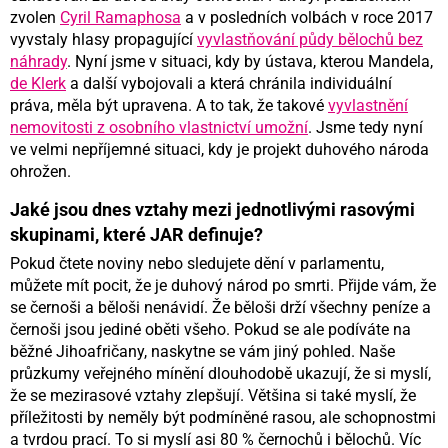
zvolen
Cyril Ramaphosa
a v posledních volbách v roce 2017
vyvstaly hlasy propagující
vyvlastňování půdy bělochů bez
náhrady
. Nyní jsme v situaci, kdy by ústava, kterou Mandela,
de Klerk
a další vybojovali a která chránila individuální
práva, měla být upravena. A to tak, že takové
vyvlastnění
nemovitosti z osobního vlastnictví umožní
. Jsme tedy nyní
ve velmi nepříjemné situaci, kdy je projekt duhového národa
ohrožen.
Jaké jsou dnes vztahy mezi jednotlivými rasovými
skupinami, které JAR definuje?
Pokud čtete noviny nebo sledujete dění v parlamentu,
můžete mít pocit, že je duhový národ po smrti. Přijde vám, že
se černoši a běloši nenávidí. Že běloši drží všechny peníze a
černoši jsou jediné oběti všeho. Pokud se ale podíváte na
běžné Jihoafričany, naskytne se vám jiný pohled. Naše
průzkumy veřejného mínění dlouhodobě ukazují, že si myslí,
že se mezirasové vztahy zlepšují. Většina si také myslí, že
příležitosti by neměly být podmíněné rasou, ale schopnostmi
a tvrdou prací. To si myslí asi 80 % černochů i bělochů. Víc