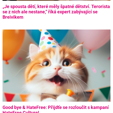
„Je spousta dětí, které měly špatné dětství. Terorista
se z nich ale nestane,” říká expert zabývající se
Breivikem
Good bye & HateFree: Přijdťe se rozloučit s kampaní
HateFree Culture!