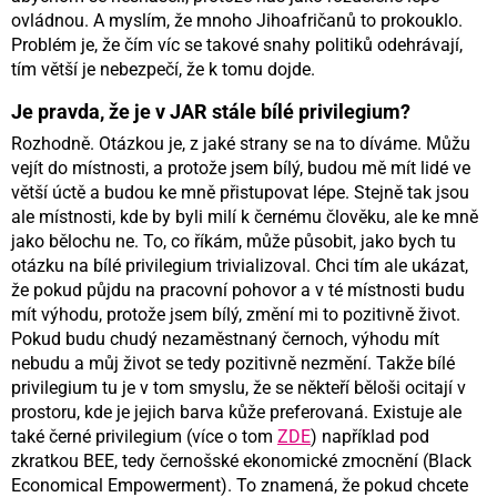
ovládnou. A myslím, že mnoho Jihoafričanů to prokouklo.
Problém je, že čím víc se takové snahy politiků odehrávají,
tím větší je nebezpečí, že k tomu dojde.
Je pravda, že je v JAR stále bílé privilegium?
Rozhodně. Otázkou je, z jaké strany se na to díváme. Můžu
vejít do místnosti, a protože jsem bílý, budou mě mít lidé ve
větší úctě a budou ke mně přistupovat lépe. Stejně tak jsou
ale místnosti, kde by byli milí k černému člověku, ale ke mně
jako bělochu ne. To, co říkám, může působit, jako bych tu
otázku na bílé privilegium trivializoval. Chci tím ale ukázat,
že pokud půjdu na pracovní pohovor a v té místnosti budu
mít výhodu, protože jsem bílý, změní mi to pozitivně život.
Pokud budu chudý nezaměstnaný černoch, výhodu mít
nebudu a můj život se tedy pozitivně nezmění. Takže bílé
privilegium tu je v tom smyslu, že se někteří běloši ocitají v
prostoru, kde je jejich barva kůže preferovaná. Existuje ale
také černé privilegium (více o tom
ZDE
) například pod
zkratkou BEE, tedy černošské ekonomické zmocnění (Black
Economical Empowerment). To znamená, že pokud chcete