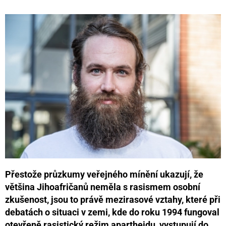
Přestože průzkumy veřejného mínění ukazují, že
většina Jihoafričanů neměla s rasismem osobní
zkušenost, jsou to právě mezirasové vztahy, které při
debatách o situaci v zemi, kde do roku 1994 fungoval
otevřeně rasistický režim apartheidu, vystupují do