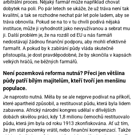
arbitrální proces. Nějaký farmář může například chovat
dobytek na poli. Po pár letech se ukáže, že už tráva není tak
kvalitní, a tak se rozhodne nechat pár let pole ladem, aby se
tráva obnovila. Pokud se na to v tu chvíli podívá nějaká
instituce, může ji vyhodnotit jako nevyužívanou a sebrat mu
ji. Další problém je, že na rozdíl od EU u nás farmáři
nedostávají žádnou finanční podporu, aby mohli efektivně
farmařit. A pokud by k zabírání půdy vláda skutečně
přistoupila, je dost pravděpodobné, že by skončila v kapsách
velkých hráčů, ne běžných farmářů.
Není pozemková reforma nutná? Přeci jen většina
půdy patří bílým majitelům, kteří tvoří jen menšinu
populace.
Je naprosto nutná. Měla by se ale nejprve podívat na příkoří,
které apartheid způsobil, a restituovat půdu, která byla lidem
zabavena. Africký národní kongres udělal v dřívějších
dobách skvělou práci, kdy 1,8 milionu černochů restituovalo
půdu, která jim byla od roku 1913 zkonfiskována. Ať už tím,
že jim stát pozemky vrátil, nebo finanční kompenzací. Takže