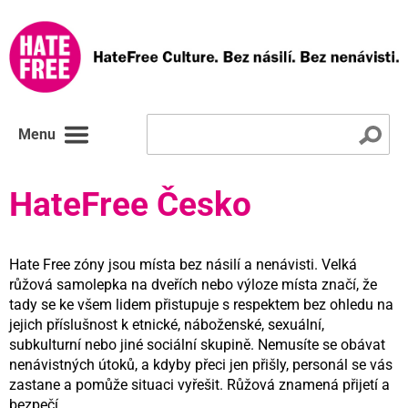
Menu
HateFree Česko
Hate Free zóny jsou místa bez násilí a nenávisti. Velká
růžová samolepka na dveřích nebo výloze místa značí, že
tady se ke všem lidem přistupuje s respektem bez ohledu na
jejich příslušnost k etnické, náboženské, sexuální,
subkulturní nebo jiné sociální skupině. Nemusíte se obávat
nenávistných útoků, a kdyby přeci jen přišly, personál se vás
zastane a pomůže situaci vyřešit. Růžová znamená přijetí a
bezpečí.