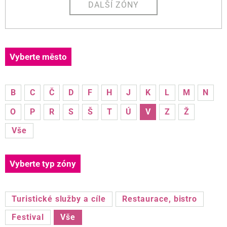
DALŠÍ ZÓNY
Vyberte město
B
C
Č
D
F
H
J
K
L
M
N
O
P
R
S
Š
T
Ú
V
Z
Ž
Vše
Vyberte typ zóny
Turistické služby a cíle
Restaurace, bistro
Festival
Vše