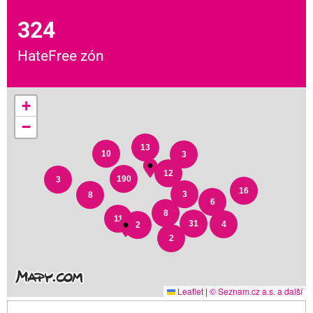
324
HateFree zón
+
−
13
10
3
12
190
3
16
3
8
6
8
11
31
4
2
2
Leaflet
|
© Seznam.cz a.s. a další