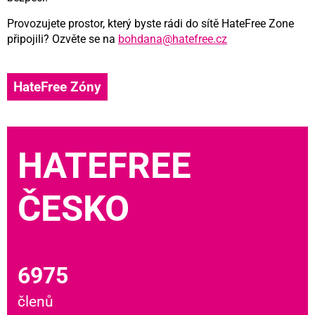
Provozujete prostor, který byste rádi do sítě HateFree Zone
připojili? Ozvěte se na
bohdana@hatefree.cz
HateFree Zóny
HATEFREE
ČESKO
6975
členů