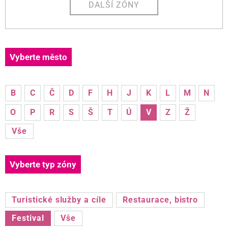
DALŠÍ ZÓNY
Vyberte město
B
C
Č
D
F
H
J
K
L
M
N
O
P
R
S
Š
T
Ú
V
Z
Ž
Vše
Vyberte typ zóny
Turistické služby a cíle
Restaurace, bistro
Festival
Vše