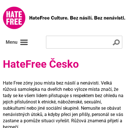
Menu
HateFree Česko
Hate Free zóny jsou místa bez násilí a nenávisti. Velká
růžová samolepka na dveřích nebo výloze místa značí, že
tady se ke všem lidem přistupuje s respektem bez ohledu na
jejich příslušnost k etnické, náboženské, sexuální,
subkulturní nebo jiné sociální skupině. Nemusíte se obávat
nenávistných útoků, a kdyby přeci jen přišly, personál se vás
zastane a pomůže situaci vyřešit. Růžová znamená přijetí a
bezpečí.