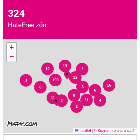
324
HateFree zón
+
−
13
10
3
12
190
3
16
3
8
6
8
11
31
4
2
2
Leaflet
|
© Seznam.cz a.s. a další