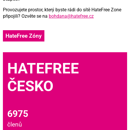
Provozujete prostor, který byste rádi do sítě HateFree Zone
připojili? Ozvěte se na
bohdana@hatefree.cz
HateFree Zóny
HATEFREE
ČESKO
6975
členů