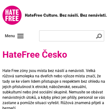
Menu
HateFree Česko
Hate Free zóny jsou místa bez násilí a nenávisti. Velká
růžová samolepka na dveřích nebo výloze místa značí, že
tady se ke všem lidem přistupuje s respektem bez ohledu na
jejich příslušnost k etnické, náboženské, sexuální,
subkulturní nebo jiné sociální skupině. Nemusíte se obávat
nenávistných útoků, a kdyby přeci jen přišly, personál se vás
zastane a pomůže situaci vyřešit. Růžová znamená přijetí a
bezpečí.