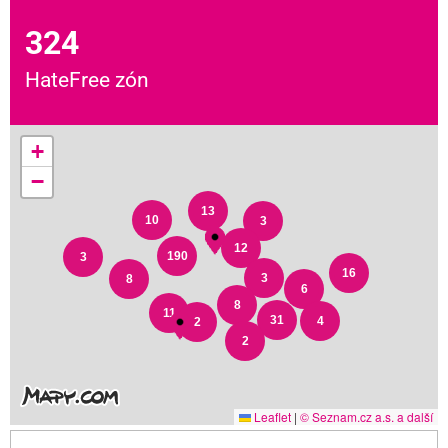
324
HateFree zón
+
−
13
10
3
12
190
3
16
3
8
6
8
11
31
4
2
2
Leaflet
|
© Seznam.cz a.s. a další