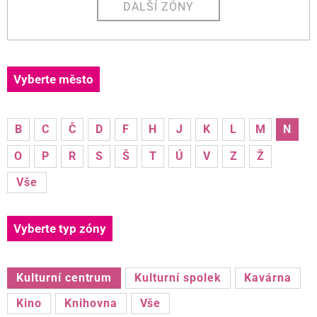
DALŠÍ ZÓNY
Vyberte město
B
C
Č
D
F
H
J
K
L
M
N
O
P
R
S
Š
T
Ú
V
Z
Ž
Vše
Vyberte typ zóny
Kulturní centrum
Kulturní spolek
Kavárna
Kino
Knihovna
Vše