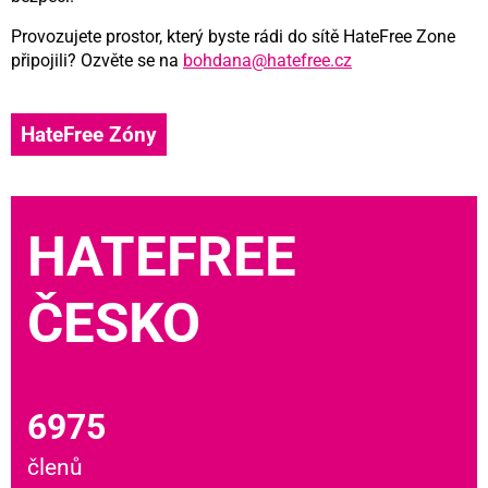
Provozujete prostor, který byste rádi do sítě HateFree Zone
připojili? Ozvěte se na
bohdana@hatefree.cz
HateFree Zóny
HATEFREE
ČESKO
6975
členů