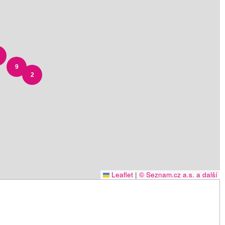
9
2
Leaflet
|
© Seznam.cz a.s. a další