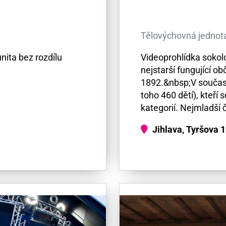
Tělovýchovná jednot
nita bez rozdílu
Videoprohlídka sokolo
nejstarší fungující o
1892.&nbsp;V součas
toho 460 dětí), kteří
kategorií. Nejmladší č
Jihlava, Tyršova 