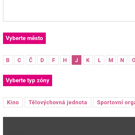
Vyberte město
B
C
Č
D
F
H
J
K
L
M
N
Vyberte typ zóny
Kino
Tělovýchovná jednota
Sportovní org