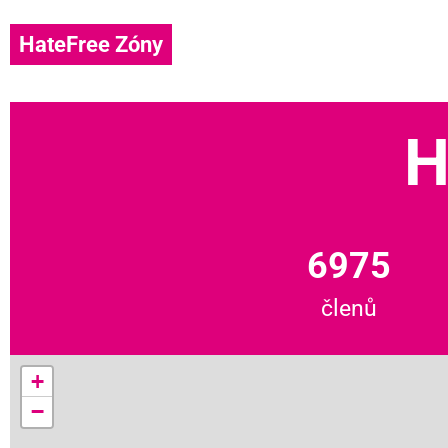
HateFree Zóny
H
6975
členů
+
−