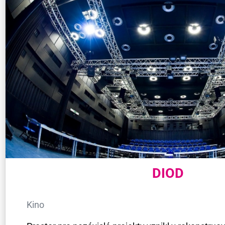
DIOD
Kino