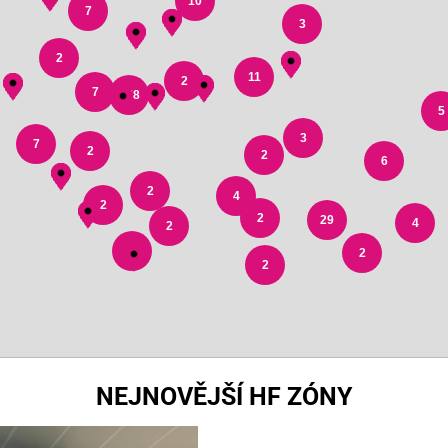
10
7
3
2
11
2
7
178
5
3
7
2
2
6
2
4
2
2
29
4
2
3
2
2
NEJNOVĚJŠÍ HF ZÓNY