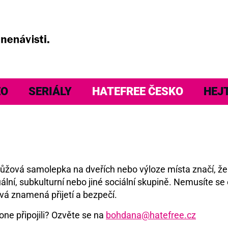
EO
SERIÁLY
HATEFREE ČESKO
HEJ
á růžová samolepka na dveřích nebo výloze místa značí, ž
ální, subkulturní nebo jiné sociální skupině. Nemusíte se 
vá znamená přijetí a bezpečí.
one připojili? Ozvěte se na
bohdana@hatefree.cz