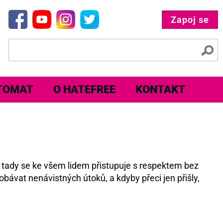
Zapoj se
TOMAT
O HATEFREE
KONTAKT
e tady se ke všem lidem přistupuje s respektem bez
obávat nenávistných útoků, a kdyby přeci jen přišly,