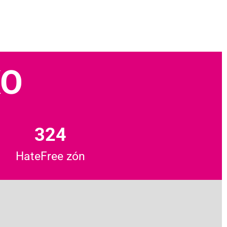
KO
324
HateFree zón