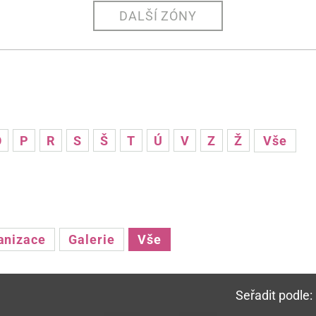
DALŠÍ ZÓNY
O
P
R
S
Š
T
Ú
V
Z
Ž
Vše
anizace
Galerie
Vše
Seřadit podle: