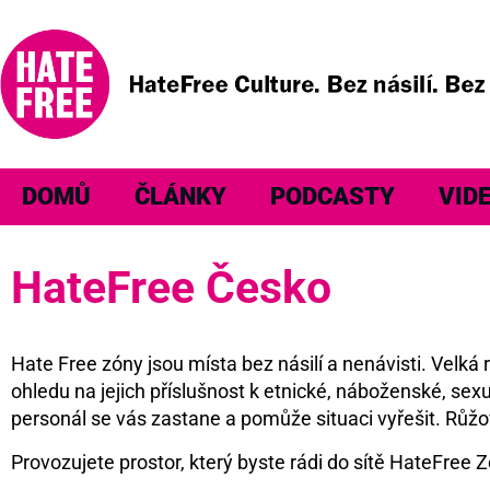
DOMŮ
ČLÁNKY
PODCASTY
VID
HateFree Česko
Hate Free zóny jsou místa bez násilí a nenávisti. Velk
ohledu na jejich příslušnost k etnické, náboženské, sexu
personál se vás zastane a pomůže situaci vyřešit. Růžo
Provozujete prostor, který byste rádi do sítě HateFree Z