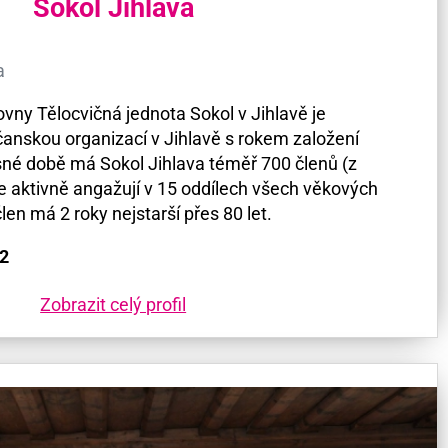
Sokol Jihlava
a
vny Tělocvičná jednota Sokol v Jihlavě je
bčanskou organizací v Jihlavě s rokem založení
né době má Sokol Jihlava téměř 700 členů (z
 se aktivně angažují v 15 oddílech všech věkových
len má 2 roky nejstarší přes 80 let.
12
Zobrazit celý profil