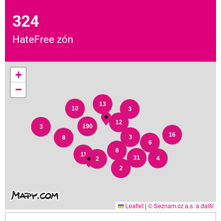
324
HateFree zón
+
−
13
10
3
12
190
3
16
3
8
6
8
11
31
4
2
2
Leaflet
|
© Seznam.cz a.s. a další