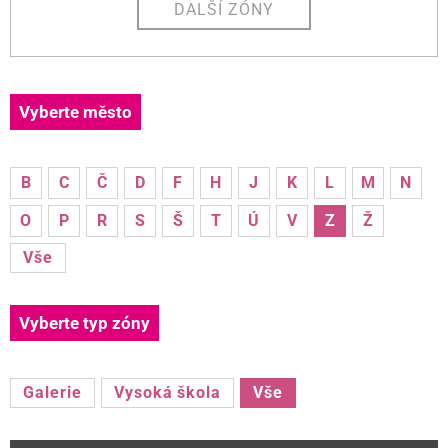
DALŠÍ ZÓNY
Vyberte město
B
C
Č
D
F
H
J
K
L
M
N
O
P
R
S
Š
T
Ú
V
Z
Ž
Vše
Vyberte typ zóny
Galerie
Vysoká škola
Vše