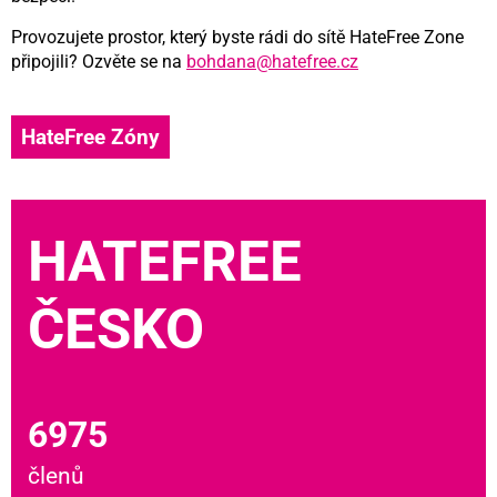
Provozujete prostor, který byste rádi do sítě HateFree Zone
připojili? Ozvěte se na
bohdana@hatefree.cz
HateFree Zóny
HATEFREE
ČESKO
6975
členů