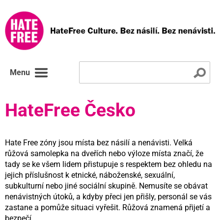
Menu
HateFree Česko
Hate Free zóny jsou místa bez násilí a nenávisti. Velká
růžová samolepka na dveřích nebo výloze místa značí, že
tady se ke všem lidem přistupuje s respektem bez ohledu na
jejich příslušnost k etnické, náboženské, sexuální,
subkulturní nebo jiné sociální skupině. Nemusíte se obávat
nenávistných útoků, a kdyby přeci jen přišly, personál se vás
zastane a pomůže situaci vyřešit. Růžová znamená přijetí a
bezpečí.