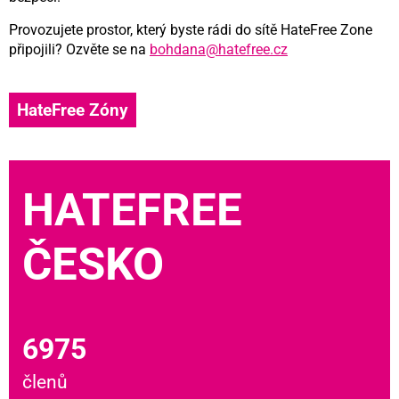
Provozujete prostor, který byste rádi do sítě HateFree Zone
připojili? Ozvěte se na
bohdana@hatefree.cz
HateFree Zóny
HATEFREE
ČESKO
6975
členů