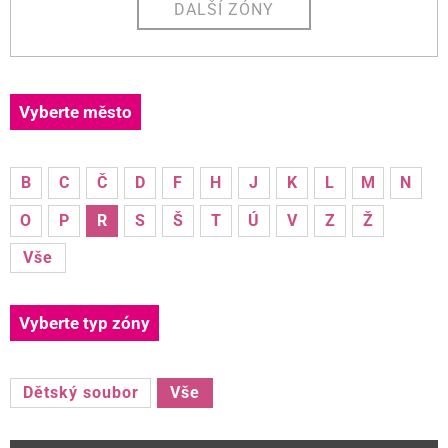
DALŠÍ ZÓNY
Vyberte město
B
C
Č
D
F
H
J
K
L
M
N
O
P
R
S
Š
T
Ú
V
Z
Ž
Vše
Vyberte typ zóny
Dětský soubor
Vše