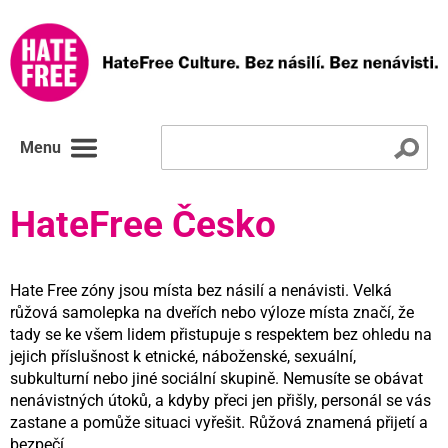
Menu
HateFree Česko
Hate Free zóny jsou místa bez násilí a nenávisti. Velká
růžová samolepka na dveřích nebo výloze místa značí, že
tady se ke všem lidem přistupuje s respektem bez ohledu na
jejich příslušnost k etnické, náboženské, sexuální,
subkulturní nebo jiné sociální skupině. Nemusíte se obávat
nenávistných útoků, a kdyby přeci jen přišly, personál se vás
zastane a pomůže situaci vyřešit. Růžová znamená přijetí a
bezpečí.