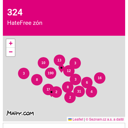
324
HateFree zón
+
−
13
10
3
12
190
3
16
3
8
6
8
11
31
4
2
2
Leaflet
|
© Seznam.cz a.s. a další