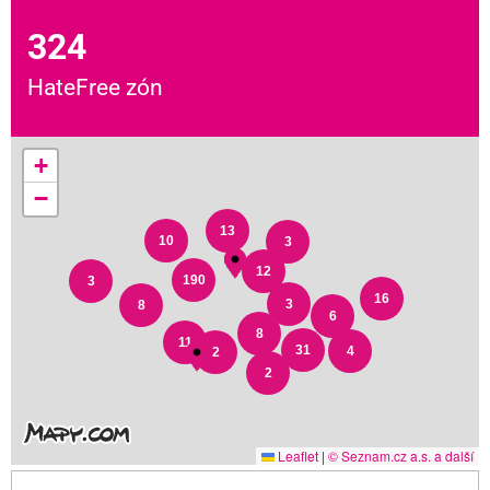
324
HateFree zón
+
−
13
10
3
12
190
3
16
3
8
6
8
11
31
4
2
2
Leaflet
|
© Seznam.cz a.s. a další