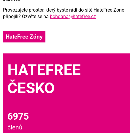
Provozujete prostor, který byste rádi do sítě HateFree Zone
připojili? Ozvěte se na
bohdana@hatefree.cz
HateFree Zóny
HATEFREE
ČESKO
6975
členů