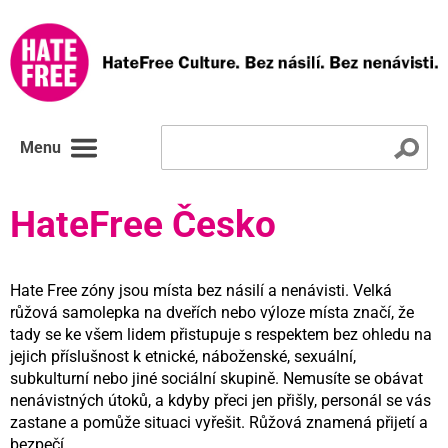
Menu
HateFree Česko
Hate Free zóny jsou místa bez násilí a nenávisti. Velká
růžová samolepka na dveřích nebo výloze místa značí, že
tady se ke všem lidem přistupuje s respektem bez ohledu na
jejich příslušnost k etnické, náboženské, sexuální,
subkulturní nebo jiné sociální skupině. Nemusíte se obávat
nenávistných útoků, a kdyby přeci jen přišly, personál se vás
zastane a pomůže situaci vyřešit. Růžová znamená přijetí a
bezpečí.