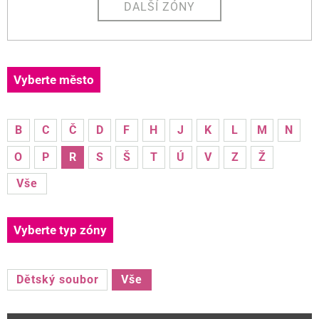
DALŠÍ ZÓNY
Vyberte město
B
C
Č
D
F
H
J
K
L
M
N
O
P
R
S
Š
T
Ú
V
Z
Ž
Vše
Vyberte typ zóny
Dětský soubor
Vše