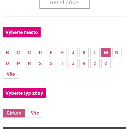
DALŠÍ ZÓNY
Vyberte město
B
C
Č
D
F
H
J
K
L
M
N
O
P
R
S
Š
T
Ú
V
Z
Ž
Vše
Vyberte typ zóny
Církev
Vše