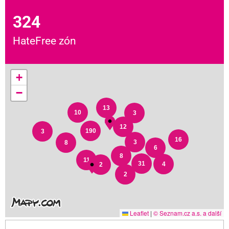
324
HateFree zón
+
−
13
10
3
12
190
3
16
3
8
6
8
11
31
4
2
2
Leaflet
|
© Seznam.cz a.s. a další