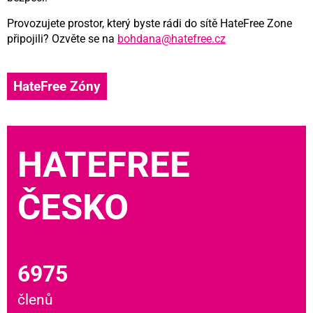
Provozujete prostor, který byste rádi do sítě HateFree Zone
připojili? Ozvěte se na
bohdana@hatefree.cz
HateFree Zóny
HATEFREE
ČESKO
6975
členů