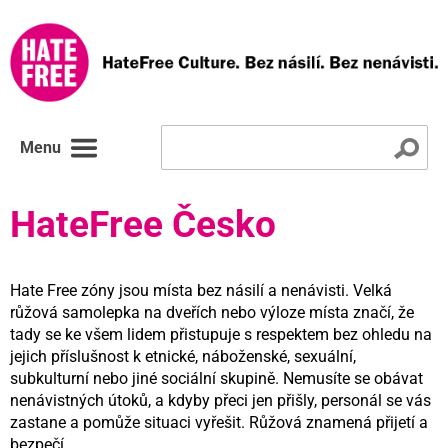
Menu
HateFree Česko
Hate Free zóny jsou místa bez násilí a nenávisti. Velká
růžová samolepka na dveřích nebo výloze místa značí, že
tady se ke všem lidem přistupuje s respektem bez ohledu na
jejich příslušnost k etnické, náboženské, sexuální,
subkulturní nebo jiné sociální skupině. Nemusíte se obávat
nenávistných útoků, a kdyby přeci jen přišly, personál se vás
zastane a pomůže situaci vyřešit. Růžová znamená přijetí a
bezpečí.