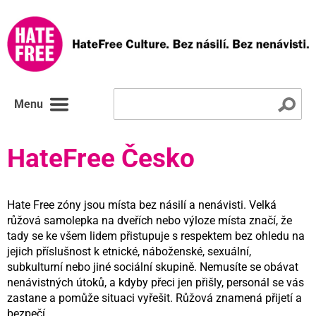
Menu
HateFree Česko
Hate Free zóny jsou místa bez násilí a nenávisti. Velká
růžová samolepka na dveřích nebo výloze místa značí, že
tady se ke všem lidem přistupuje s respektem bez ohledu na
jejich příslušnost k etnické, náboženské, sexuální,
subkulturní nebo jiné sociální skupině. Nemusíte se obávat
nenávistných útoků, a kdyby přeci jen přišly, personál se vás
zastane a pomůže situaci vyřešit. Růžová znamená přijetí a
bezpečí.