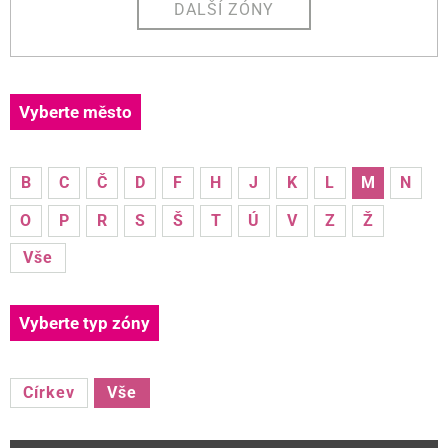
DALŠÍ ZÓNY
Vyberte město
B
C
Č
D
F
H
J
K
L
M
N
O
P
R
S
Š
T
Ú
V
Z
Ž
Vše
Vyberte typ zóny
Církev
Vše