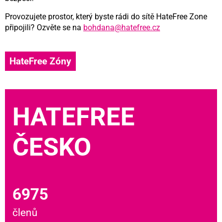
Provozujete prostor, který byste rádi do sítě HateFree Zone
připojili? Ozvěte se na
bohdana@hatefree.cz
HateFree Zóny
HATEFREE
ČESKO
6975
členů