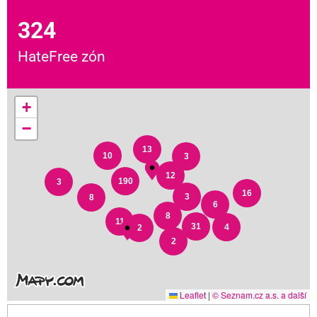
324
HateFree zón
+
−
13
10
3
12
190
3
16
3
8
6
8
11
31
4
2
2
Leaflet
|
© Seznam.cz a.s. a další