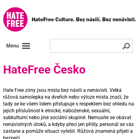
Menu
HateFree Česko
Hate Free zóny jsou místa bez násilí a nenávisti. Velká
růžová samolepka na dveřích nebo výloze místa značí, že
tady se ke všem lidem přistupuje s respektem bez ohledu na
jejich příslušnost k etnické, náboženské, sexuální,
subkulturní nebo jiné sociální skupině. Nemusíte se obávat
nenávistných útoků, a kdyby přeci jen přišly, personál se vás
zastane a pomůže situaci vyřešit. Růžová znamená přijetí a
bezpečí.