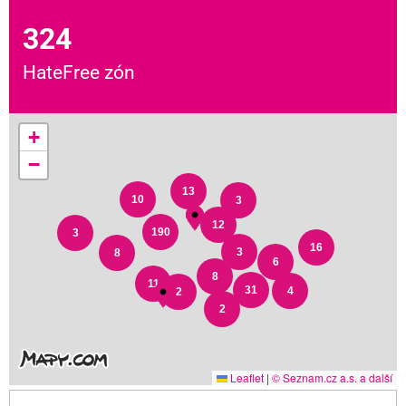
324
HateFree zón
+
−
13
10
3
12
190
3
16
3
8
6
8
11
31
4
2
2
Leaflet
|
© Seznam.cz a.s. a další