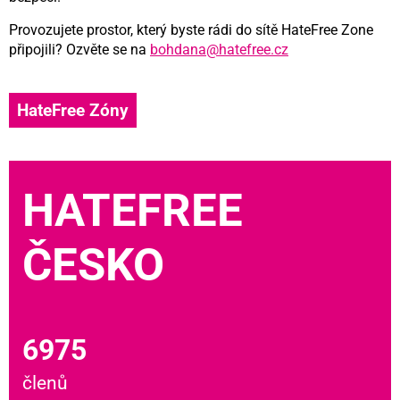
Provozujete prostor, který byste rádi do sítě HateFree Zone
připojili? Ozvěte se na
bohdana@hatefree.cz
HateFree Zóny
HATEFREE
ČESKO
6975
členů