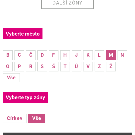
DALŠÍ ZÓNY
Vyberte město
B
C
Č
D
F
H
J
K
L
M
N
O
P
R
S
Š
T
Ú
V
Z
Ž
Vše
Vyberte typ zóny
Církev
Vše