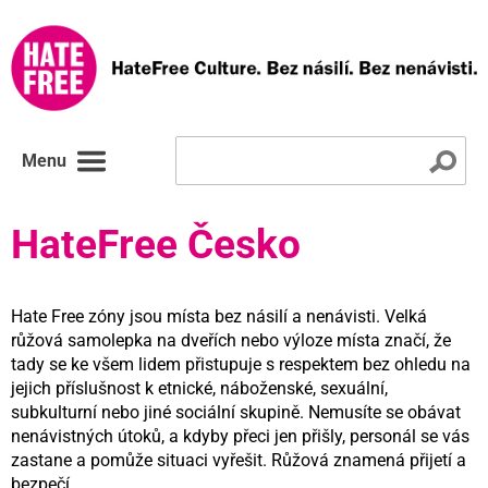
Menu
HateFree Česko
Hate Free zóny jsou místa bez násilí a nenávisti. Velká
růžová samolepka na dveřích nebo výloze místa značí, že
tady se ke všem lidem přistupuje s respektem bez ohledu na
jejich příslušnost k etnické, náboženské, sexuální,
subkulturní nebo jiné sociální skupině. Nemusíte se obávat
nenávistných útoků, a kdyby přeci jen přišly, personál se vás
zastane a pomůže situaci vyřešit. Růžová znamená přijetí a
bezpečí.