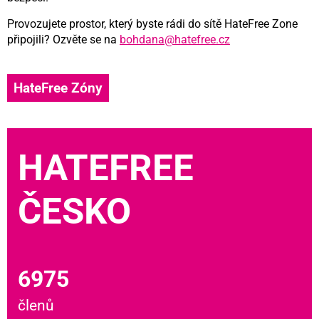
Provozujete prostor, který byste rádi do sítě HateFree Zone
připojili? Ozvěte se na
bohdana@hatefree.cz
HateFree Zóny
HATEFREE
ČESKO
6975
členů