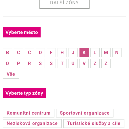
DALŠÍ ZÓNY
Vyberte město
B
C
Č
D
F
H
J
K
L
M
N
O
P
R
S
Š
T
Ú
V
Z
Ž
Vše
Vyberte typ zóny
Komunitní centrum
Sportovní organizace
Nezisková organizace
Turistické služby a cíle