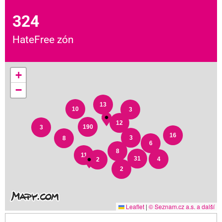
324
HateFree zón
+
−
13
10
3
12
190
3
16
3
8
6
8
11
31
4
2
2
Leaflet
|
© Seznam.cz a.s. a další