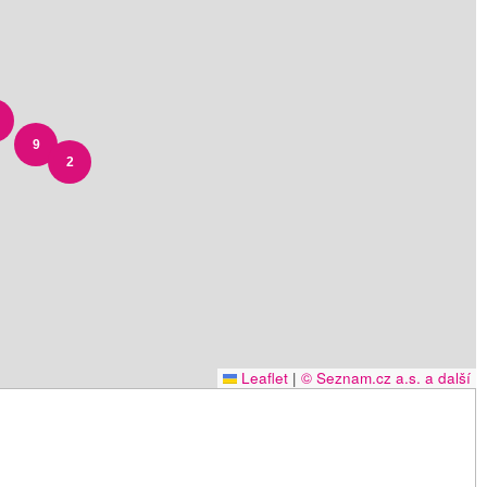
9
2
Leaflet
|
© Seznam.cz a.s. a další