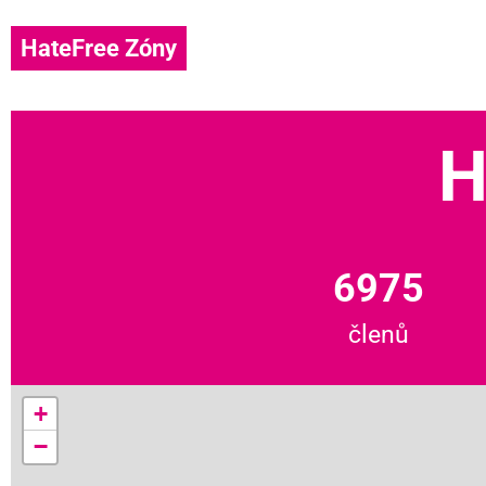
HateFree Zóny
H
6975
členů
+
−