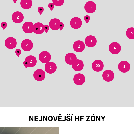
10
7
3
2
11
2
7
178
5
3
7
2
2
6
2
4
2
2
29
4
2
3
2
2
NEJNOVĚJŠÍ HF ZÓNY