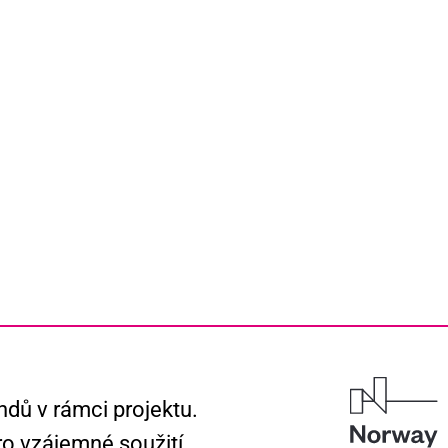
ndů v rámci projektu.
o vzájemné soužití.