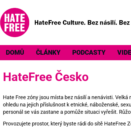
DOMŮ
ČLÁNKY
PODCASTY
VID
HateFree Česko
Hate Free zóny jsou místa bez násilí a nenávisti. Velk
ohledu na jejich příslušnost k etnické, náboženské, sexu
personál se vás zastane a pomůže situaci vyřešit. Růžo
Provozujete prostor, který byste rádi do sítě HateFree Z