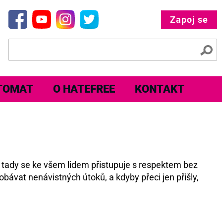
Zapoj se
TOMAT
O HATEFREE
KONTAKT
e tady se ke všem lidem přistupuje s respektem bez
obávat nenávistných útoků, a kdyby přeci jen přišly,