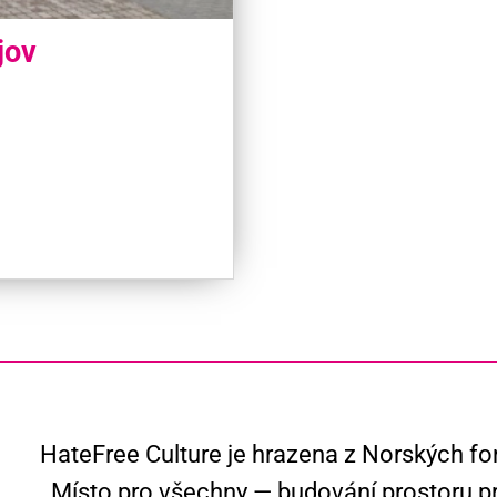
jov
HateFree Culture je hrazena z Norských fo
Místo pro všechny — budování prostoru pr