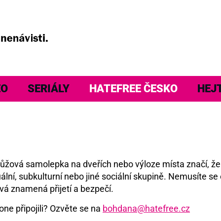
EO
SERIÁLY
HATEFREE ČESKO
HEJ
á růžová samolepka na dveřích nebo výloze místa značí, ž
ální, subkulturní nebo jiné sociální skupině. Nemusíte se 
vá znamená přijetí a bezpečí.
one připojili? Ozvěte se na
bohdana@hatefree.cz