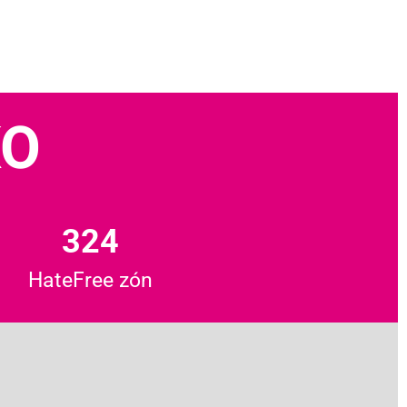
KO
324
HateFree zón