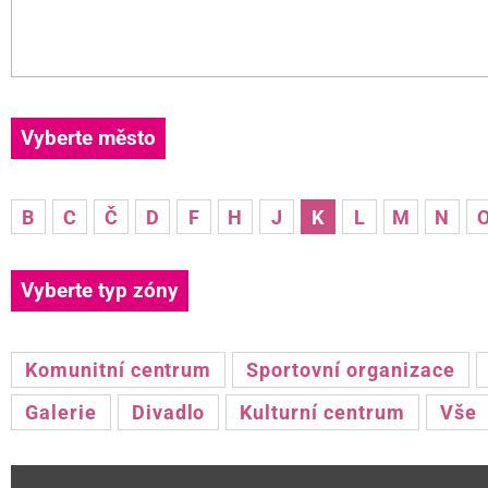
Vyberte město
B
C
Č
D
F
H
J
K
L
M
N
Vyberte typ zóny
Komunitní centrum
Sportovní organizace
Galerie
Divadlo
Kulturní centrum
Vše