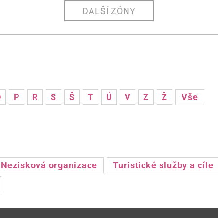
DALŠÍ ZÓNY
O
P
R
S
Š
T
Ú
V
Z
Ž
Vše
Nezisková organizace
Turistické služby a cíle