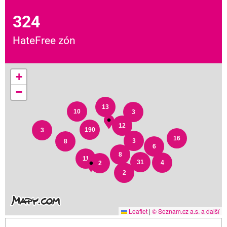
324
HateFree zón
+
−
13
10
3
12
190
3
16
3
8
6
8
11
31
4
2
2
Leaflet
|
© Seznam.cz a.s. a další