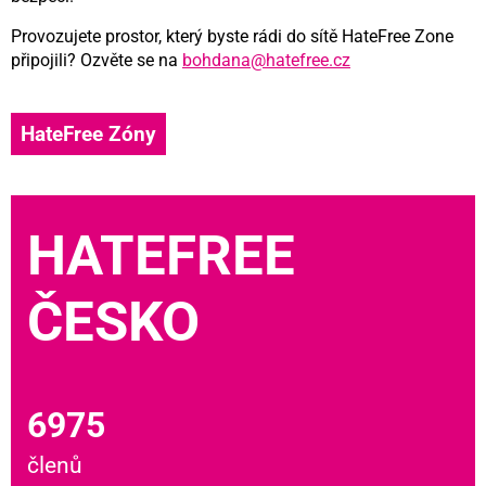
Provozujete prostor, který byste rádi do sítě HateFree Zone
připojili? Ozvěte se na
bohdana@hatefree.cz
HateFree Zóny
HATEFREE
ČESKO
6975
členů