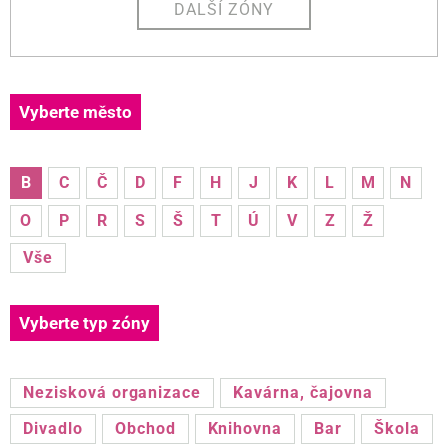
DALŠÍ ZÓNY
Vyberte město
B
C
Č
D
F
H
J
K
L
M
N
O
P
R
S
Š
T
Ú
V
Z
Ž
Vše
Vyberte typ zóny
Nezisková organizace
Kavárna, čajovna
Divadlo
Obchod
Knihovna
Bar
Škola