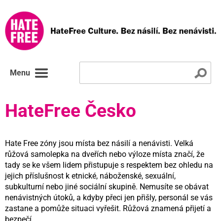
Menu
HateFree Česko
Hate Free zóny jsou místa bez násilí a nenávisti. Velká
růžová samolepka na dveřích nebo výloze místa značí, že
tady se ke všem lidem přistupuje s respektem bez ohledu na
jejich příslušnost k etnické, náboženské, sexuální,
subkulturní nebo jiné sociální skupině. Nemusíte se obávat
nenávistných útoků, a kdyby přeci jen přišly, personál se vás
zastane a pomůže situaci vyřešit. Růžová znamená přijetí a
bezpečí.