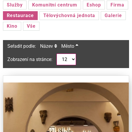
Služby
Komunitní centrum
Eshop
Firma
Restaurace
Tělovýchovná jednota
Galerie
Kino
Vše
Seřadit podle:
Název
Město
Zobrazení na stránce: