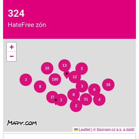
324
HateFree zón
+
−
13
10
3
12
190
3
16
3
8
6
8
11
31
4
2
2
Leaflet
|
© Seznam.cz a.s. a další