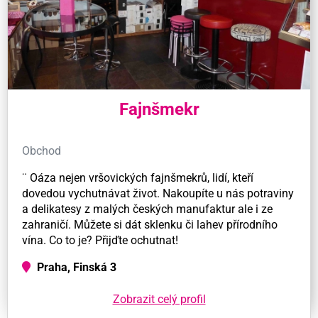
Fajnšmekr
Obchod
¨ Oáza nejen vršovických fajnšmekrů, lidí, kteří
dovedou vychutnávat život. Nakoupíte u nás potraviny
a delikatesy z malých českých manufaktur ale i ze
zahraničí. Můžete si dát sklenku či lahev přírodního
vína. Co to je? Přijďte ochutnat!
Praha, Finská 3
Zobrazit celý profil