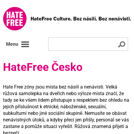
Menu
HateFree Česko
Hate Free zóny jsou místa bez násilí a nenávisti. Velká
růžová samolepka na dveřích nebo výloze místa značí, že
tady se ke všem lidem přistupuje s respektem bez ohledu na
jejich příslušnost k etnické, náboženské, sexuální,
subkulturní nebo jiné sociální skupině. Nemusíte se obávat
nenávistných útoků, a kdyby přeci jen přišly, personál se vás
zastane a pomůže situaci vyřešit. Růžová znamená přijetí a
bezpečí.