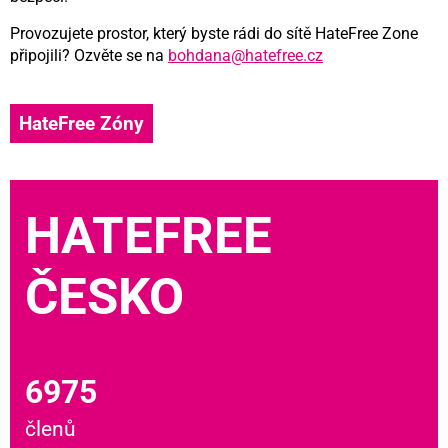
Provozujete prostor, který byste rádi do sítě HateFree Zone
připojili? Ozvěte se na
bohdana@hatefree.cz
HateFree Zóny
HATEFREE
ČESKO
6975
členů