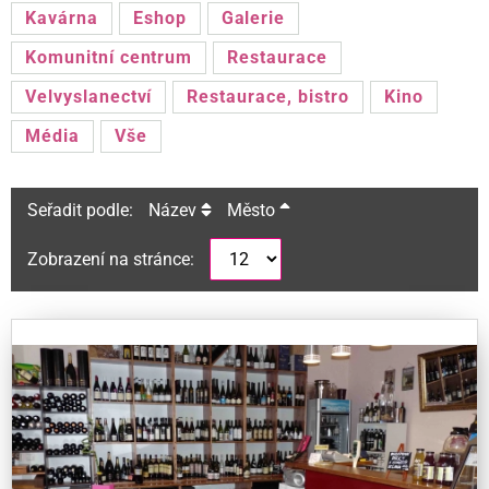
Kavárna
Eshop
Galerie
Komunitní centrum
Restaurace
Velvyslanectví
Restaurace, bistro
Kino
Média
Vše
Seřadit podle:
Název
Město
Zobrazení na stránce: