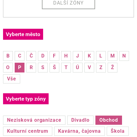
DALŠÍ ZÓNY
Vyberte město
B
C
Č
D
F
H
J
K
L
M
N
O
P
R
S
Š
T
Ú
V
Z
Ž
Vše
Vyberte typ zóny
Nezisková organizace
Divadlo
Obchod
Kulturní centrum
Kavárna, čajovna
Škola