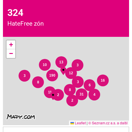
324
HateFree zón
+
−
13
10
3
12
190
3
16
3
8
6
8
11
31
4
2
2
Leaflet
|
© Seznam.cz a.s. a další