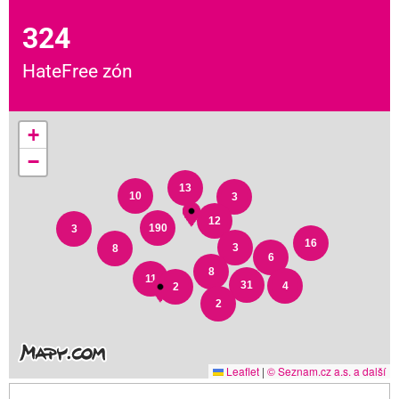
324
HateFree zón
+
−
13
10
3
12
190
3
16
3
8
6
8
11
31
4
2
2
Leaflet
|
© Seznam.cz a.s. a další