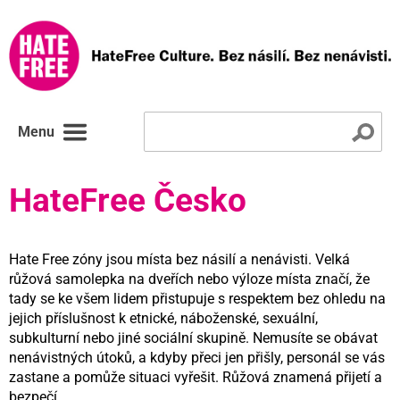
Menu
HateFree Česko
Hate Free zóny jsou místa bez násilí a nenávisti. Velká
růžová samolepka na dveřích nebo výloze místa značí, že
tady se ke všem lidem přistupuje s respektem bez ohledu na
jejich příslušnost k etnické, náboženské, sexuální,
subkulturní nebo jiné sociální skupině. Nemusíte se obávat
nenávistných útoků, a kdyby přeci jen přišly, personál se vás
zastane a pomůže situaci vyřešit. Růžová znamená přijetí a
bezpečí.