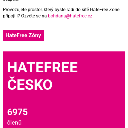
Provozujete prostor, který byste rádi do sítě HateFree Zone
připojili? Ozvěte se na
bohdana@hatefree.cz
HateFree Zóny
HATEFREE
ČESKO
6975
členů