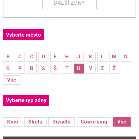
DALŠÍ ZÓNY
Vyberte město
B
C
Č
D
F
H
J
K
L
M
N
O
P
R
S
Š
T
Ú
V
Z
Ž
Vše
Vyberte typ zóny
Kino
Škola
Divadlo
Coworking
Vše