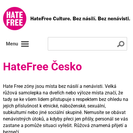
Menu
HateFree Česko
Hate Free zóny jsou místa bez násilí a nenávisti. Velká
růžová samolepka na dveřích nebo výloze místa značí, že
tady se ke všem lidem přistupuje s respektem bez ohledu na
jejich příslušnost k etnické, náboženské, sexuální,
subkulturní nebo jiné sociální skupině. Nemusíte se obávat
nenávistných útoků, a kdyby přeci jen přišly, personál se vás
zastane a pomůže situaci vyřešit. Růžová znamená přijetí a
bezpečí.