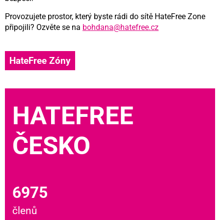
Provozujete prostor, který byste rádi do sítě HateFree Zone
připojili? Ozvěte se na
bohdana@hatefree.cz
HateFree Zóny
HATEFREE
ČESKO
6975
členů