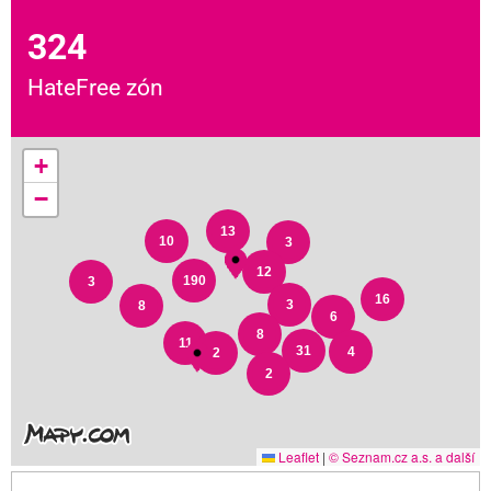
324
HateFree zón
+
−
13
10
3
12
190
3
16
3
8
6
8
11
31
4
2
2
Leaflet
|
© Seznam.cz a.s. a další