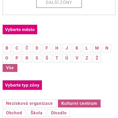
DALŠÍ ZÓNY
Vyberte město
B
C
Č
D
F
H
J
K
L
M
N
O
P
R
S
Š
T
Ú
V
Z
Ž
Vše
Vyberte typ zóny
Nezisková organizace
Kulturní centrum
Obchod
Škola
Divadlo