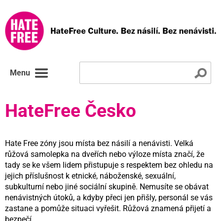
Menu
HateFree Česko
Hate Free zóny jsou místa bez násilí a nenávisti. Velká
růžová samolepka na dveřích nebo výloze místa značí, že
tady se ke všem lidem přistupuje s respektem bez ohledu na
jejich příslušnost k etnické, náboženské, sexuální,
subkulturní nebo jiné sociální skupině. Nemusíte se obávat
nenávistných útoků, a kdyby přeci jen přišly, personál se vás
zastane a pomůže situaci vyřešit. Růžová znamená přijetí a
bezpečí.