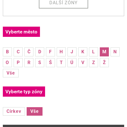
DALŠÍ ZÓNY
Vyberte město
B
C
Č
D
F
H
J
K
L
M
N
O
P
R
S
Š
T
Ú
V
Z
Ž
Vše
Vyberte typ zóny
Církev
Vše