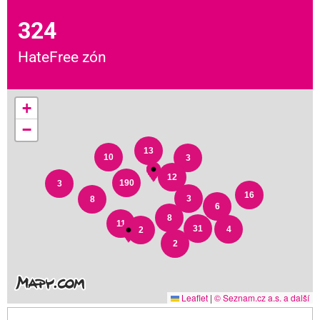
324
HateFree zón
+
−
13
10
3
12
190
3
16
3
8
6
8
11
31
4
2
2
Leaflet
|
© Seznam.cz a.s. a další