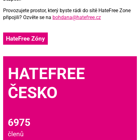
Provozujete prostor, který byste rádi do sítě HateFree Zone
připojili? Ozvěte se na
bohdana@hatefree.cz
HateFree Zóny
HATEFREE
ČESKO
6975
členů