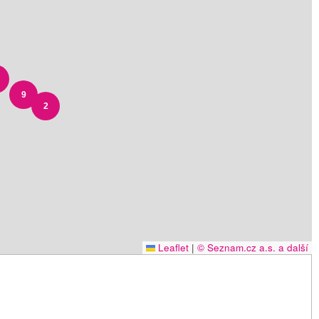
9
2
Leaflet
|
© Seznam.cz a.s. a další