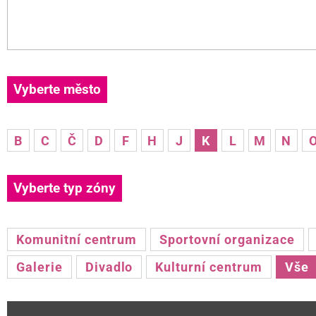
Vyberte město
B
C
Č
D
F
H
J
K
L
M
N
Vyberte typ zóny
Komunitní centrum
Sportovní organizace
Galerie
Divadlo
Kulturní centrum
Vše