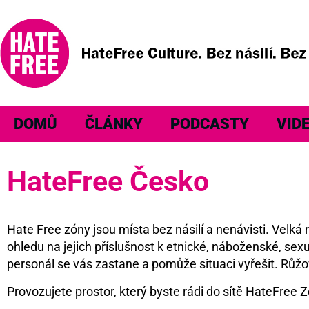
DOMŮ
ČLÁNKY
PODCASTY
VID
HateFree Česko
Hate Free zóny jsou místa bez násilí a nenávisti. Velk
ohledu na jejich příslušnost k etnické, náboženské, sexu
personál se vás zastane a pomůže situaci vyřešit. Růžo
Provozujete prostor, který byste rádi do sítě HateFree Z