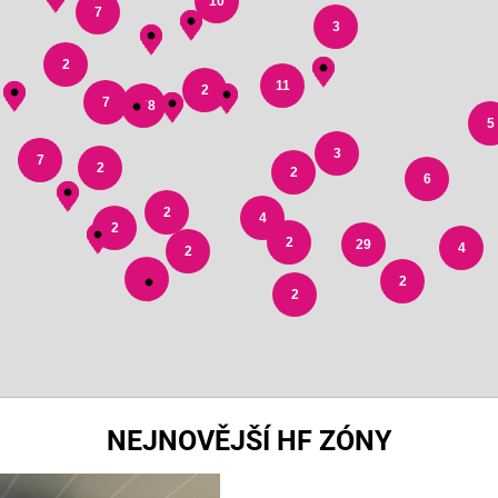
10
7
3
2
11
2
7
178
5
3
7
2
2
6
2
4
2
2
29
4
2
3
2
2
NEJNOVĚJŠÍ HF ZÓNY