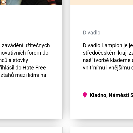
Divadlo
 zavádění užitečných
Divadlo Lampion je je
inovativních forem do
středočeském kraji z
nců a stovky
naší tvorbě klademe 
ihlásil do Hate Free
vnitřnímu i vnějšímu 
vztahů mezi lidmi na
Kladno, Náměstí S