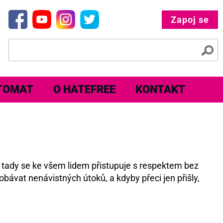
Zapoj se
TOMAT
O HATEFREE
KONTAKT
e tady se ke všem lidem přistupuje s respektem bez
obávat nenávistných útoků, a kdyby přeci jen přišly,