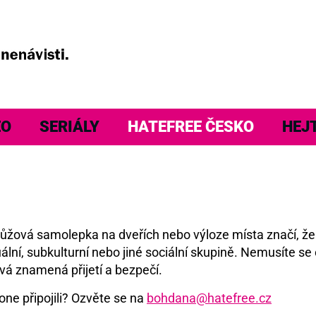
EO
SERIÁLY
HATEFREE ČESKO
HEJ
á růžová samolepka na dveřích nebo výloze místa značí, ž
ální, subkulturní nebo jiné sociální skupině. Nemusíte se 
vá znamená přijetí a bezpečí.
one připojili? Ozvěte se na
bohdana@hatefree.cz