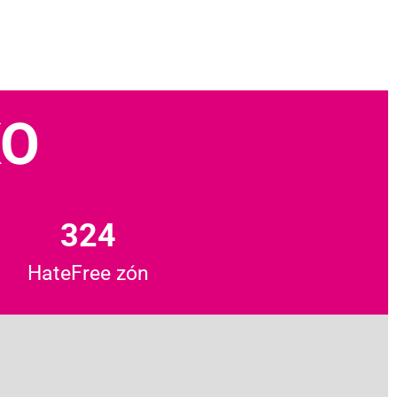
KO
324
HateFree zón