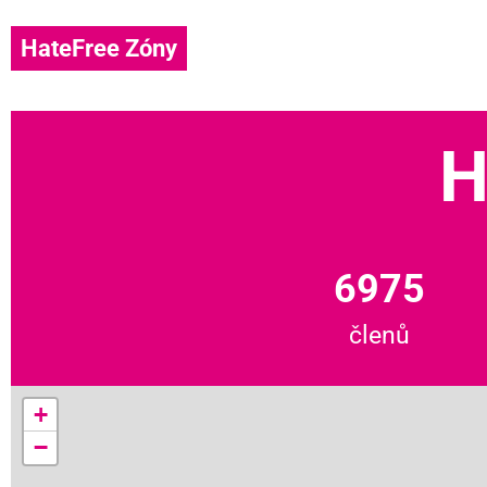
HateFree Zóny
H
6975
členů
+
−