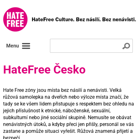
Menu
HateFree Česko
Hate Free zóny jsou místa bez násilí a nenávisti. Velká
růžová samolepka na dveřích nebo výloze místa značí, že
tady se ke všem lidem přistupuje s respektem bez ohledu na
jejich příslušnost k etnické, náboženské, sexuální,
subkulturní nebo jiné sociální skupině. Nemusíte se obávat
nenávistných útoků, a kdyby přeci jen přišly, personál se vás
zastane a pomůže situaci vyřešit. Růžová znamená přijetí a
bezpečí.