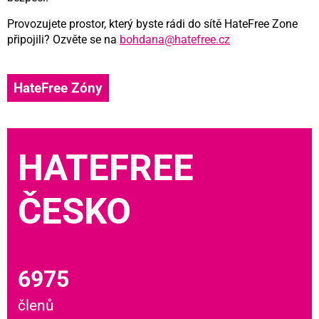
Provozujete prostor, který byste rádi do sítě HateFree Zone
připojili? Ozvěte se na
bohdana@hatefree.cz
HateFree Zóny
HATEFREE
ČESKO
6975
členů