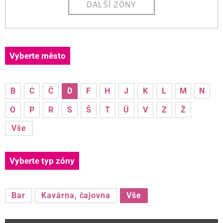
DALŠÍ ZÓNY
Vyberte město
B
C
Č
D
F
H
J
K
L
M
N
O
P
R
S
Š
T
Ú
V
Z
Ž
Vše
Vyberte typ zóny
Bar
Kavárna, čajovna
Vše