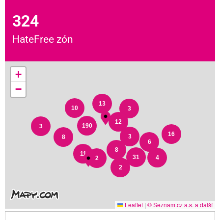
324
HateFree zón
+
−
13
10
3
12
190
3
16
3
8
6
8
11
31
4
2
2
Leaflet
|
© Seznam.cz a.s. a další