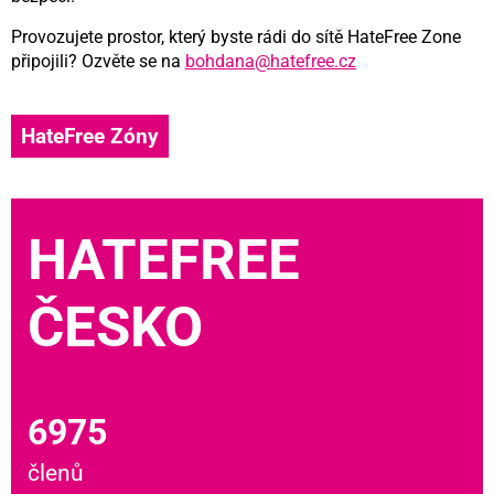
Provozujete prostor, který byste rádi do sítě HateFree Zone
připojili? Ozvěte se na
bohdana@hatefree.cz
HateFree Zóny
HATEFREE
ČESKO
6975
členů