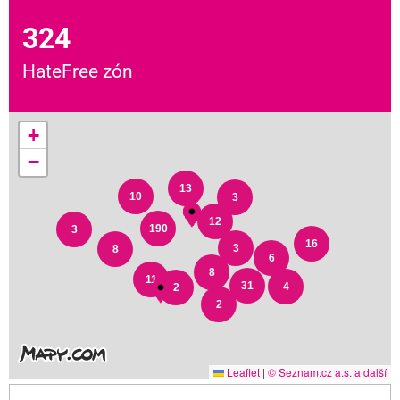
324
HateFree zón
+
−
13
10
3
12
190
3
16
3
8
6
8
11
31
4
2
2
Leaflet
|
© Seznam.cz a.s. a další