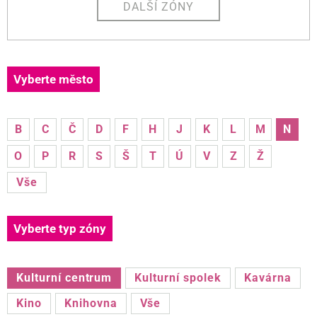
DALŠÍ ZÓNY
Vyberte město
B
C
Č
D
F
H
J
K
L
M
N
O
P
R
S
Š
T
Ú
V
Z
Ž
Vše
Vyberte typ zóny
Kulturní centrum
Kulturní spolek
Kavárna
Kino
Knihovna
Vše