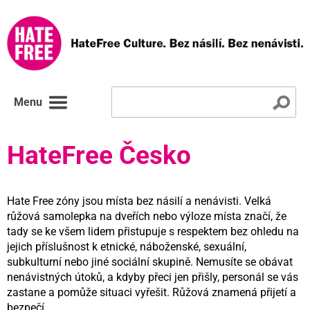
Menu
HateFree Česko
Hate Free zóny jsou místa bez násilí a nenávisti. Velká
růžová samolepka na dveřích nebo výloze místa značí, že
tady se ke všem lidem přistupuje s respektem bez ohledu na
jejich příslušnost k etnické, náboženské, sexuální,
subkulturní nebo jiné sociální skupině. Nemusíte se obávat
nenávistných útoků, a kdyby přeci jen přišly, personál se vás
zastane a pomůže situaci vyřešit. Růžová znamená přijetí a
bezpečí.