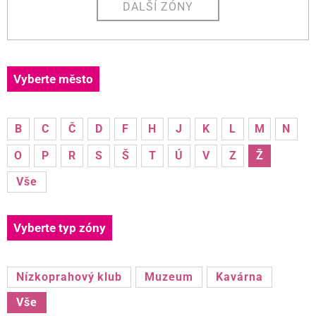
DALŠÍ ZÓNY
Vyberte město
B
C
Č
D
F
H
J
K
L
M
N
O
P
R
S
Š
T
Ú
V
Z
Ž
Vše
Vyberte typ zóny
Nízkoprahový klub
Muzeum
Kavárna
Vše