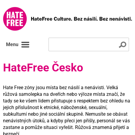
Menu
HateFree Česko
Hate Free zóny jsou místa bez násilí a nenávisti. Velká
růžová samolepka na dveřích nebo výloze místa značí, že
tady se ke všem lidem přistupuje s respektem bez ohledu na
jejich příslušnost k etnické, náboženské, sexuální,
subkulturní nebo jiné sociální skupině. Nemusíte se obávat
nenávistných útoků, a kdyby přeci jen přišly, personál se vás
zastane a pomůže situaci vyřešit. Růžová znamená přijetí a
bezpečí.