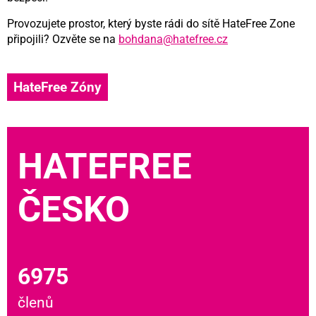
Provozujete prostor, který byste rádi do sítě HateFree Zone
připojili? Ozvěte se na
bohdana@hatefree.cz
HateFree Zóny
HATEFREE
ČESKO
6975
členů