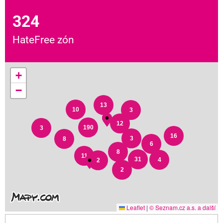
324
HateFree zón
+
−
13
10
3
12
190
3
16
3
8
6
8
11
31
4
2
2
Leaflet
|
© Seznam.cz a.s. a další