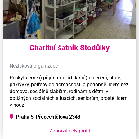
Charitní šatník Stodůlky
Nezisková organizace
Poskytujeme (i přijímáme od dárců) oblečení, obuv,
přikrývky, potřeby do domácnosti a podobně lidem bez
domova, sociálně slabším, rodinám s dětmi v
obtížných sociálních situacích, seniorům, prostě lidem
v nouzi.
Praha 5, Přecechtělova 2343
Zobrazit celý profil