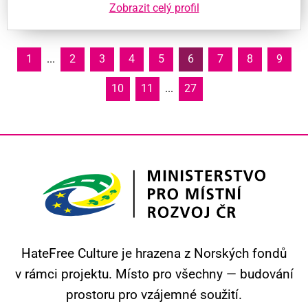
Zobrazit celý profil
1
...
2
3
4
5
6
7
8
9
10
11
...
27
HateFree Culture je hrazena z Norských fondů
v rámci projektu.
Místo pro všechny — budování
prostoru pro vzájemné soužití.