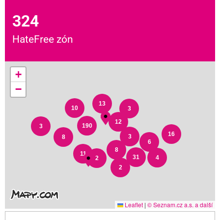
324
HateFree zón
+
−
13
10
3
12
190
3
16
3
8
6
8
11
31
4
2
2
Leaflet
|
© Seznam.cz a.s. a další