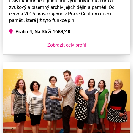
LGBT komunitě a postupně vybudovat muzeum a
zvukový a písemný archiv jejích dějin a paměti. Od
června 2015 provozujeme v Praze Centrum queer
paměti, které již tyto funkce plní.
Praha 4, Na Strži 1683/40
Zobrazit celý profil