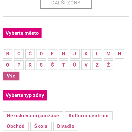
DALŠÍ ZÓNY
Vyberte město
B
C
Č
D
F
H
J
K
L
M
N
O
P
R
S
Š
T
Ú
V
Z
Ž
Vše
Vyberte typ zóny
Nezisková organizace
Kulturní centrum
Obchod
Škola
Divadlo