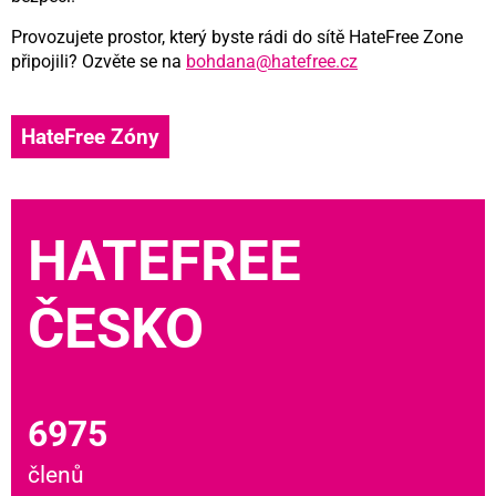
Provozujete prostor, který byste rádi do sítě HateFree Zone
připojili? Ozvěte se na
bohdana@hatefree.cz
HateFree Zóny
HATEFREE
ČESKO
6975
členů