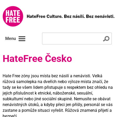
Menu
HateFree Česko
Hate Free zóny jsou místa bez násilí a nenávisti. Velká
růžová samolepka na dveřích nebo výloze místa značí, že
tady se ke všem lidem přistupuje s respektem bez ohledu na
jejich příslušnost k etnické, náboženské, sexuální,
subkulturní nebo jiné sociální skupině. Nemusíte se obávat
nenávistných útoků, a kdyby přeci jen přišly, personál se vás
zastane a pomůže situaci vyřešit. Růžová znamená přijetí a
bezpečí.