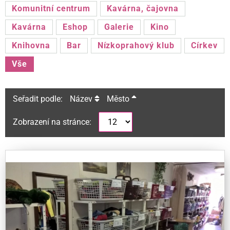
Komunitní centrum
Kavárna, čajovna
Kavárna
Eshop
Galerie
Kino
Knihovna
Bar
Nízkoprahový klub
Církev
Vše
Seřadit podle:
Název
Město
Zobrazení na stránce: