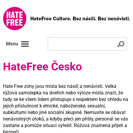
Menu
HateFree Česko
Hate Free zóny jsou místa bez násilí a nenávisti. Velká
růžová samolepka na dveřích nebo výloze místa značí, že
tady se ke všem lidem přistupuje s respektem bez ohledu na
jejich příslušnost k etnické, náboženské, sexuální,
subkulturní nebo jiné sociální skupině. Nemusíte se obávat
nenávistných útoků, a kdyby přeci jen přišly, personál se vás
zastane a pomůže situaci vyřešit. Růžová znamená přijetí a
bezpečí.