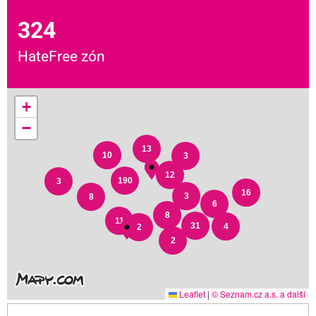
324
HateFree zón
+
−
13
10
3
12
190
3
16
3
8
6
8
11
31
4
2
2
Leaflet
|
© Seznam.cz a.s. a další