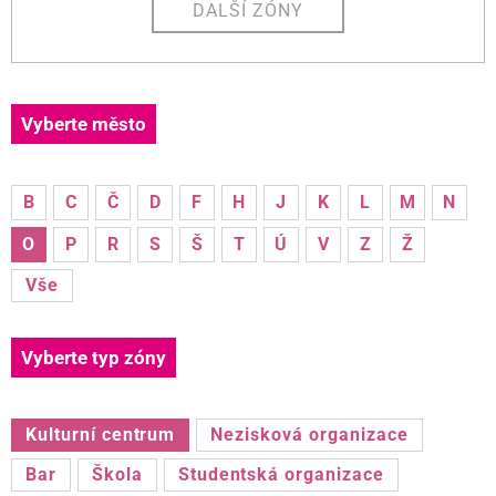
DALŠÍ ZÓNY
Vyberte město
B
C
Č
D
F
H
J
K
L
M
N
O
P
R
S
Š
T
Ú
V
Z
Ž
Vše
Vyberte typ zóny
Kulturní centrum
Nezisková organizace
Bar
Škola
Studentská organizace