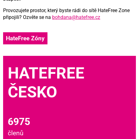
Provozujete prostor, který byste rádi do sítě HateFree Zone
připojili? Ozvěte se na
bohdana@hatefree.cz
HateFree Zóny
HATEFREE
ČESKO
6975
členů