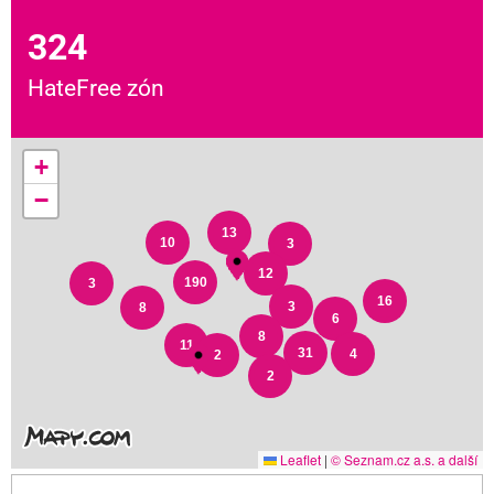
324
HateFree zón
+
−
13
10
3
12
190
3
16
3
8
6
8
11
31
4
2
2
Leaflet
|
© Seznam.cz a.s. a další