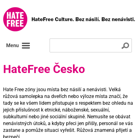
Menu
HateFree Česko
Hate Free zóny jsou místa bez násilí a nenávisti. Velká
růžová samolepka na dveřích nebo výloze místa značí, že
tady se ke všem lidem přistupuje s respektem bez ohledu na
jejich příslušnost k etnické, náboženské, sexuální,
subkulturní nebo jiné sociální skupině. Nemusíte se obávat
nenávistných útoků, a kdyby přeci jen přišly, personál se vás
zastane a pomůže situaci vyřešit. Růžová znamená přijetí a
bezpečí.