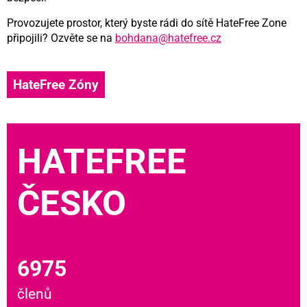
Provozujete prostor, který byste rádi do sítě HateFree Zone
připojili? Ozvěte se na
bohdana@hatefree.cz
HateFree Zóny
HATEFREE
ČESKO
6975
členů