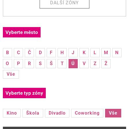
DALŠÍ ZÓNY
Vyberte město
B
C
Č
D
F
H
J
K
L
M
N
O
P
R
S
Š
T
Ú
V
Z
Ž
Vše
Vyberte typ zóny
Kino
Škola
Divadlo
Coworking
Vše