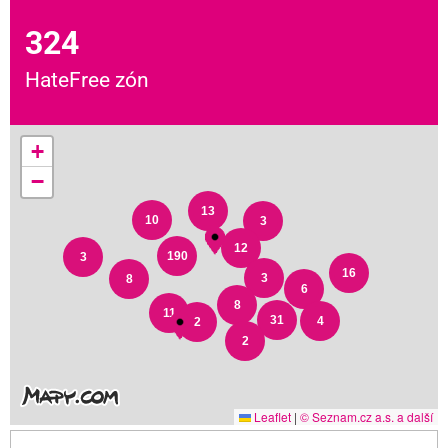
324
HateFree zón
+
−
13
10
3
12
190
3
16
3
8
6
8
11
31
4
2
2
Leaflet
|
© Seznam.cz a.s. a další