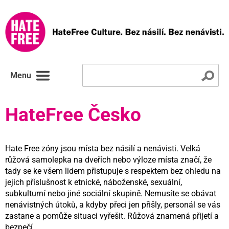
Menu
HateFree Česko
Hate Free zóny jsou místa bez násilí a nenávisti. Velká
růžová samolepka na dveřích nebo výloze místa značí, že
tady se ke všem lidem přistupuje s respektem bez ohledu na
jejich příslušnost k etnické, náboženské, sexuální,
subkulturní nebo jiné sociální skupině. Nemusíte se obávat
nenávistných útoků, a kdyby přeci jen přišly, personál se vás
zastane a pomůže situaci vyřešit. Růžová znamená přijetí a
bezpečí.