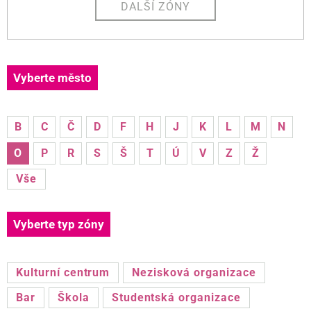
DALŠÍ ZÓNY
Vyberte město
B
C
Č
D
F
H
J
K
L
M
N
O
P
R
S
Š
T
Ú
V
Z
Ž
Vše
Vyberte typ zóny
Kulturní centrum
Nezisková organizace
Bar
Škola
Studentská organizace