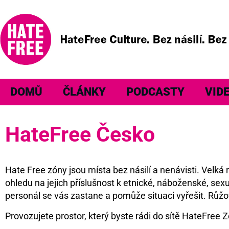
DOMŮ
ČLÁNKY
PODCASTY
VID
HateFree Česko
Hate Free zóny jsou místa bez násilí a nenávisti. Velk
ohledu na jejich příslušnost k etnické, náboženské, sexu
personál se vás zastane a pomůže situaci vyřešit. Růžo
Provozujete prostor, který byste rádi do sítě HateFree Z