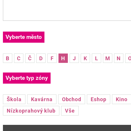
Vyberte město
B
C
Č
D
F
H
J
K
L
M
N
Vyberte typ zóny
Škola
Kavárna
Obchod
Eshop
Kino
Nízkoprahový klub
Vše