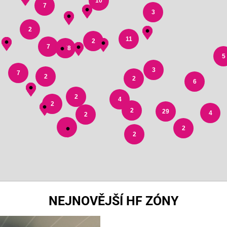
10
7
3
2
11
2
7
178
5
3
7
2
2
6
2
4
2
2
29
4
2
3
2
2
NEJNOVĚJŠÍ HF ZÓNY