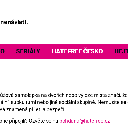
EO
SERIÁLY
HATEFREE ČESKO
HEJ
á růžová samolepka na dveřích nebo výloze místa značí, ž
ální, subkulturní nebo jiné sociální skupině. Nemusíte se 
vá znamená přijetí a bezpečí.
one připojili? Ozvěte se na
bohdana@hatefree.cz