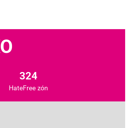
KO
324
HateFree zón