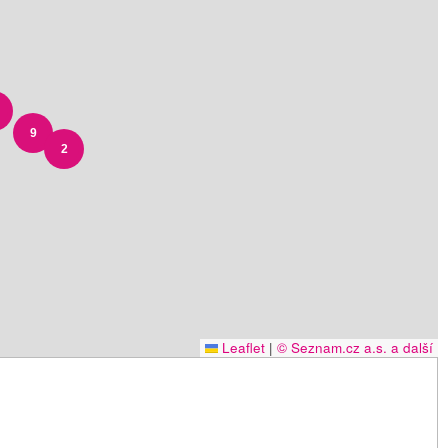
9
2
Leaflet
|
© Seznam.cz a.s. a další