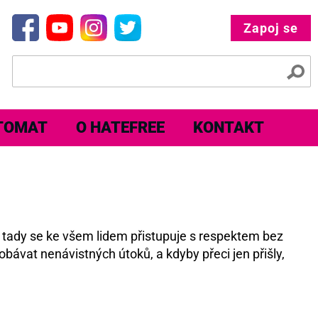
Zapoj se
TOMAT
O HATEFREE
KONTAKT
e tady se ke všem lidem přistupuje s respektem bez
obávat nenávistných útoků, a kdyby přeci jen přišly,