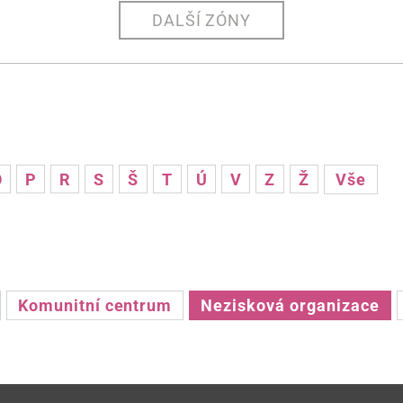
DALŠÍ ZÓNY
O
P
R
S
Š
T
Ú
V
Z
Ž
Vše
Komunitní centrum
Nezisková organizace