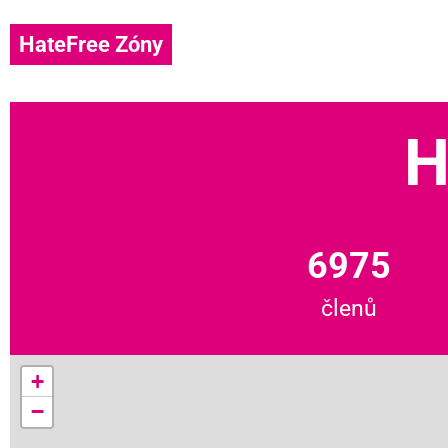
HateFree Zóny
H
6975
členů
+
−