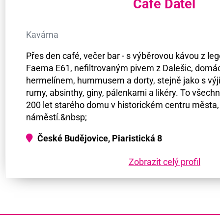
Café Datel
Kavárna
Přes den café, večer bar - s výběrovou kávou z l
Faema E61, nefiltrovaným pivem z Dalešic, dom
hermelínem, hummusem a dorty, stejně jako s vý
rumy, absinthy, giny, pálenkami a likéry. To všec
200 let starého domu v historickém centru města,
náměstí.&nbsp;
České Budějovice, Piaristická 8
Zobrazit celý profil