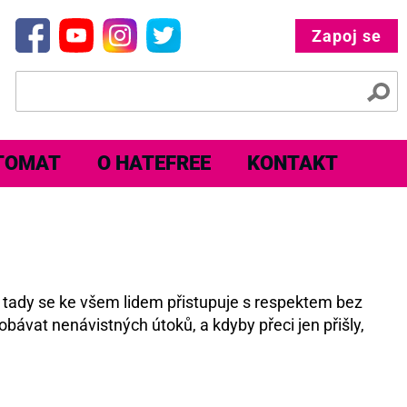
Zapoj se
TOMAT
O HATEFREE
KONTAKT
e tady se ke všem lidem přistupuje s respektem bez
obávat nenávistných útoků, a kdyby přeci jen přišly,