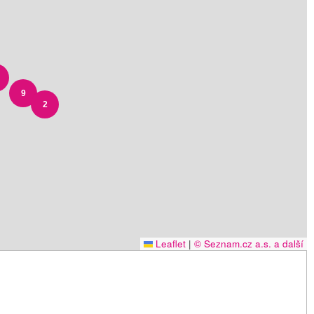
9
2
Leaflet
|
© Seznam.cz a.s. a další