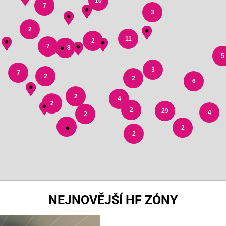
10
7
3
2
11
2
7
178
5
3
7
2
2
6
2
4
2
2
29
4
2
3
2
2
NEJNOVĚJŠÍ HF ZÓNY