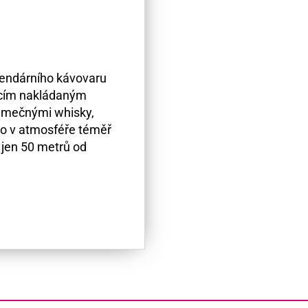
egendárního kávovaru
ácím nakládaným
jimečnými whisky,
hno v atmosféře téměř
 jen 50 metrů od