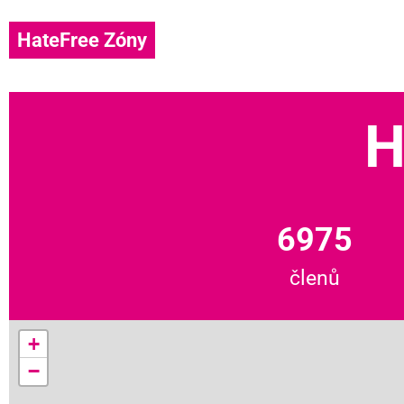
HateFree Zóny
H
6975
členů
+
−