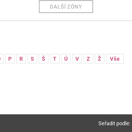
DALŠÍ ZÓNY
O
P
R
S
Š
T
Ú
V
Z
Ž
Vše
Seřadit podle: