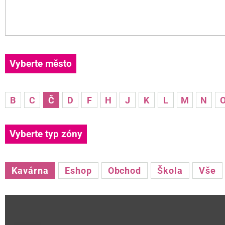
Vyberte město
B
C
Č
D
F
H
J
K
L
M
N
Vyberte typ zóny
Kavárna
Eshop
Obchod
Škola
Vše