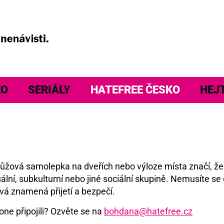
EO
SERIÁLY
HATEFREE ČESKO
HEJ
á růžová samolepka na dveřích nebo výloze místa značí, ž
ální, subkulturní nebo jiné sociální skupině. Nemusíte se 
vá znamená přijetí a bezpečí.
one připojili? Ozvěte se na
bohdana@hatefree.cz