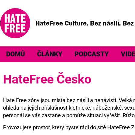
DOMŮ
ČLÁNKY
PODCASTY
VID
HateFree Česko
Hate Free zóny jsou místa bez násilí a nenávisti. Velk
ohledu na jejich příslušnost k etnické, náboženské, sexu
personál se vás zastane a pomůže situaci vyřešit. Růžo
Provozujete prostor, který byste rádi do sítě HateFree Z