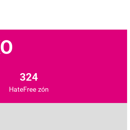
KO
324
HateFree zón