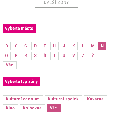
DALŠÍ ZÓNY
Vyberte město
B
C
Č
D
F
H
J
K
L
M
N
O
P
R
S
Š
T
Ú
V
Z
Ž
Vše
Vyberte typ zóny
Kulturní centrum
Kulturní spolek
Kavárna
Kino
Knihovna
Vše