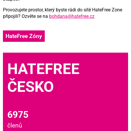
Provozujete prostor, který byste rádi do sítě HateFree Zone
připojili? Ozvěte se na
bohdana@hatefree.cz
HateFree Zóny
HATEFREE
ČESKO
6975
členů