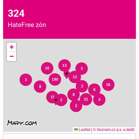
324
HateFree zón
+
−
13
10
3
12
190
3
16
3
8
6
8
11
31
4
2
2
Leaflet
|
© Seznam.cz a.s. a další