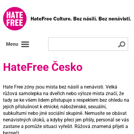
Menu
HateFree Česko
Hate Free zóny jsou místa bez násilí a nenávisti. Velká
růžová samolepka na dveřích nebo výloze místa značí, že
tady se ke všem lidem přistupuje s respektem bez ohledu na
jejich příslušnost k etnické, náboženské, sexuální,
subkulturní nebo jiné sociální skupině. Nemusíte se obávat
nenávistných útoků, a kdyby přeci jen přišly, personál se vás
zastane a pomůže situaci vyřešit. Růžová znamená přijetí a
bezpečí.