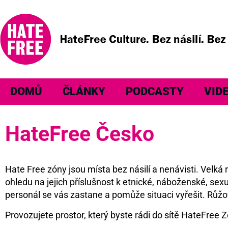
DOMŮ
ČLÁNKY
PODCASTY
VID
HateFree Česko
Hate Free zóny jsou místa bez násilí a nenávisti. Velk
ohledu na jejich příslušnost k etnické, náboženské, sexu
personál se vás zastane a pomůže situaci vyřešit. Růžo
Provozujete prostor, který byste rádi do sítě HateFree Z