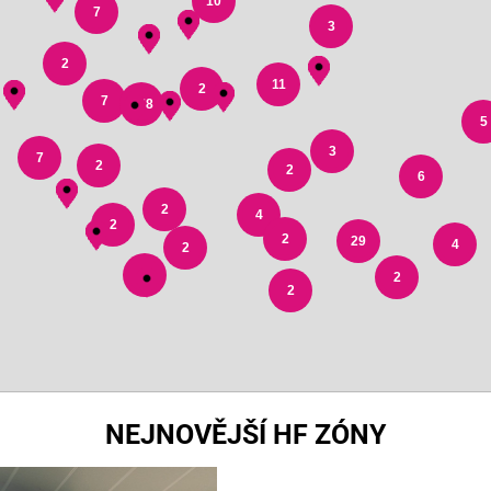
10
7
3
2
11
2
7
178
5
3
7
2
2
6
2
4
2
2
29
4
2
3
2
2
NEJNOVĚJŠÍ HF ZÓNY