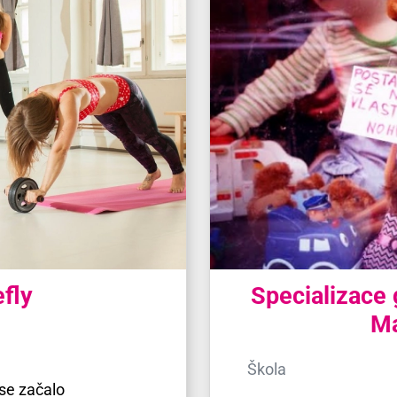
efly
Specializace 
Ma
Škola
 se začalo