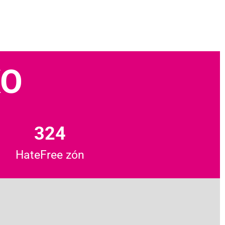
KO
324
HateFree zón