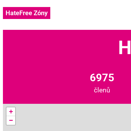
HateFree Zóny
H
6975
členů
+
−