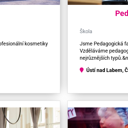
Ped
Škola
ofesionální kosmetiky
Jsme Pedagogická fak
Vzděláváme pedagogic
nejrůznějších typů.&
Ústí nad Labem, 