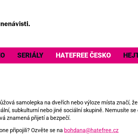
EO
SERIÁLY
HATEFREE ČESKO
HEJ
á růžová samolepka na dveřích nebo výloze místa značí, ž
ální, subkulturní nebo jiné sociální skupině. Nemusíte se 
vá znamená přijetí a bezpečí.
one připojili? Ozvěte se na
bohdana@hatefree.cz