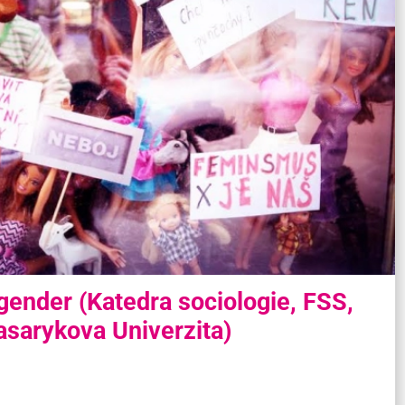
gender (Katedra sociologie, FSS,
sarykova Univerzita)