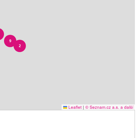
9
2
Leaflet
|
© Seznam.cz a.s. a další