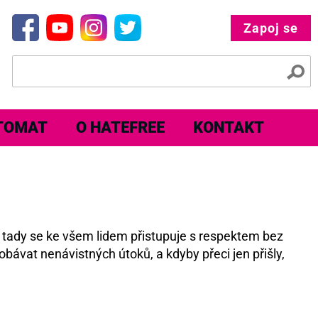
Zapoj se
TOMAT
O HATEFREE
KONTAKT
e tady se ke všem lidem přistupuje s respektem bez
obávat nenávistných útoků, a kdyby přeci jen přišly,