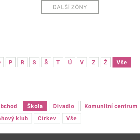
DALŠÍ ZÓNY
O
P
R
S
Š
T
Ú
V
Z
Ž
Vše
bchod
Škola
Divadlo
Komunitní centrum
ahový klub
Církev
Vše