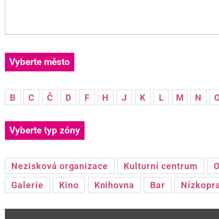
Vyberte město
B
C
Č
D
F
H
J
K
L
M
N
Vyberte typ zóny
Nezisková organizace
Kulturní centrum
O
Galerie
Kino
Knihovna
Bar
Nízkopr