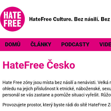
DOMŮ
ČLÁNKY
PODCASTY
VID
HateFree Česko
Hate Free zóny jsou místa bez násilí a nenávisti. Velk
ohledu na jejich příslušnost k etnické, náboženské, sexu
personál se vás zastane a pomůže situaci vyřešit. Růžo
Provozujete prostor, který byste rádi do sítě HateFree Z