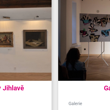
v Jihlavě
Ga
Galerie