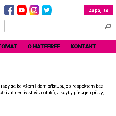
Zapoj se
TOMAT
O HATEFREE
KONTAKT
e tady se ke všem lidem přistupuje s respektem bez
obávat nenávistných útoků, a kdyby přeci jen přišly,