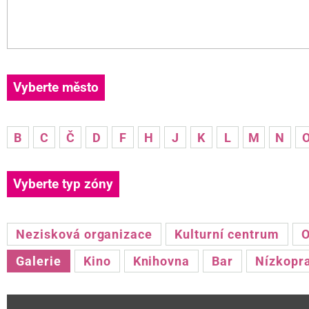
Vyberte město
B
C
Č
D
F
H
J
K
L
M
N
Vyberte typ zóny
Nezisková organizace
Kulturní centrum
O
Galerie
Kino
Knihovna
Bar
Nízkopr