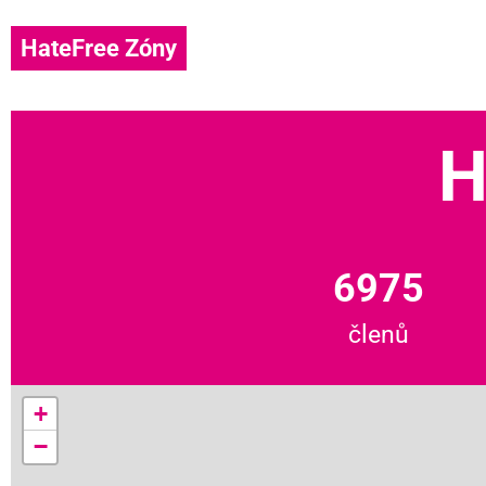
HateFree Zóny
H
6975
členů
+
−