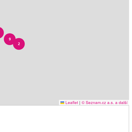
9
2
Leaflet
|
© Seznam.cz a.s. a další