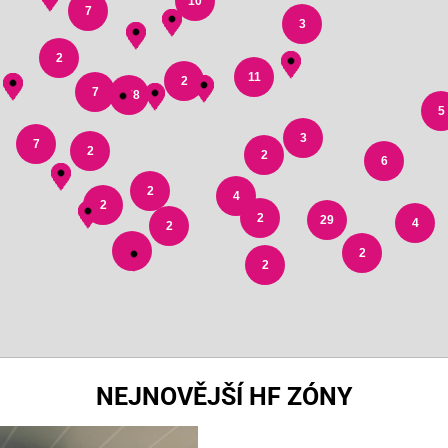
10
7
3
2
11
2
7
178
5
3
7
2
2
6
2
4
2
2
29
4
2
3
2
2
NEJNOVĚJŠÍ HF ZÓNY