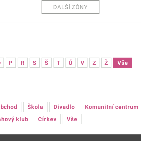
DALŠÍ ZÓNY
O
P
R
S
Š
T
Ú
V
Z
Ž
Vše
bchod
Škola
Divadlo
Komunitní centrum
ahový klub
Církev
Vše