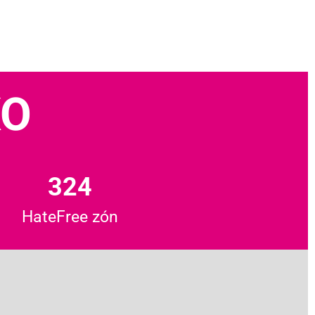
KO
324
HateFree zón