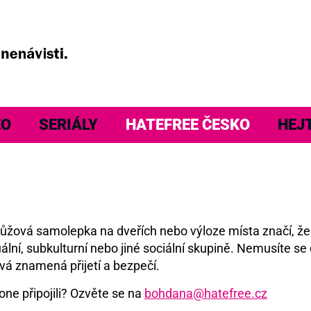
EO
SERIÁLY
HATEFREE ČESKO
HEJ
á růžová samolepka na dveřích nebo výloze místa značí, ž
ální, subkulturní nebo jiné sociální skupině. Nemusíte se 
vá znamená přijetí a bezpečí.
one připojili? Ozvěte se na
bohdana@hatefree.cz