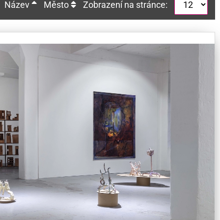
Název
Město
Zobrazení na stránce: