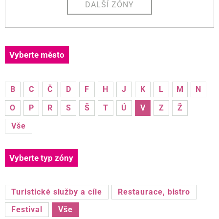
DALŠÍ ZÓNY
Vyberte město
B
C
Č
D
F
H
J
K
L
M
N
O
P
R
S
Š
T
Ú
V
Z
Ž
Vše
Vyberte typ zóny
Turistické služby a cíle
Restaurace, bistro
Festival
Vše