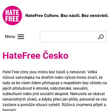
Menu
HateFree Česko
Hate Free zóny jsou místa bez násilí a nenávisti. Velká
růžová samolepka na dveřích nebo výloze místa značí, že
tady se ke všem lidem přistupuje s respektem bez ohledu na
jejich příslušnost k etnické, náboženské, sexuální,
subkulturní nebo jiné sociální skupině. Nemusíte se obávat
nenávistných útoků, a kdyby přeci jen přišly, personál se vás
zastane a pomůže situaci vyřešit. Růžová znamená přijetí a
bezpečí.