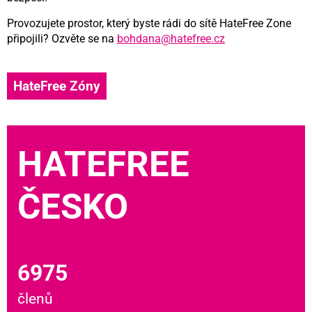
Provozujete prostor, který byste rádi do sítě HateFree Zone
připojili? Ozvěte se na
bohdana@hatefree.cz
HateFree Zóny
HATEFREE
ČESKO
6975
členů