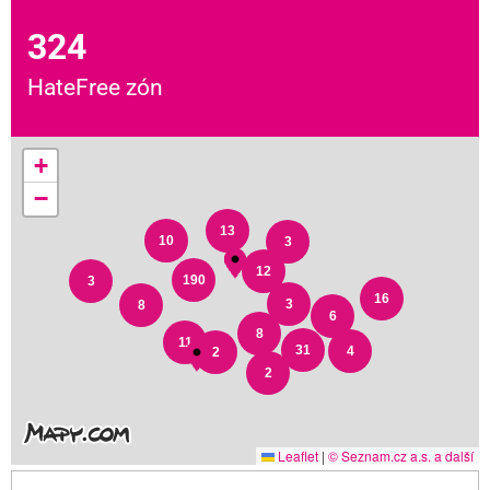
324
HateFree zón
+
−
13
10
3
12
190
3
16
3
8
6
8
11
31
4
2
2
Leaflet
|
© Seznam.cz a.s. a další