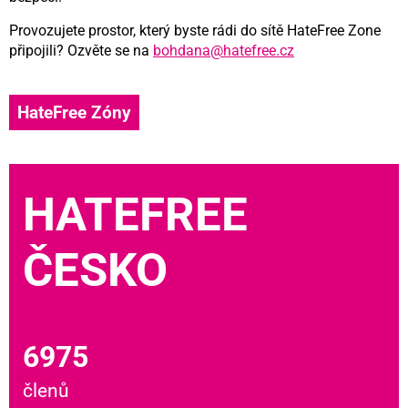
Provozujete prostor, který byste rádi do sítě HateFree Zone
připojili? Ozvěte se na
bohdana@hatefree.cz
HateFree Zóny
HATEFREE
ČESKO
6975
členů