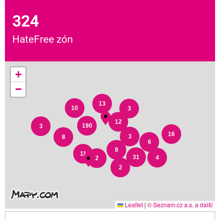
324
HateFree zón
+
−
13
10
3
12
190
3
16
3
8
6
8
11
31
4
2
2
Leaflet
|
© Seznam.cz a.s. a další