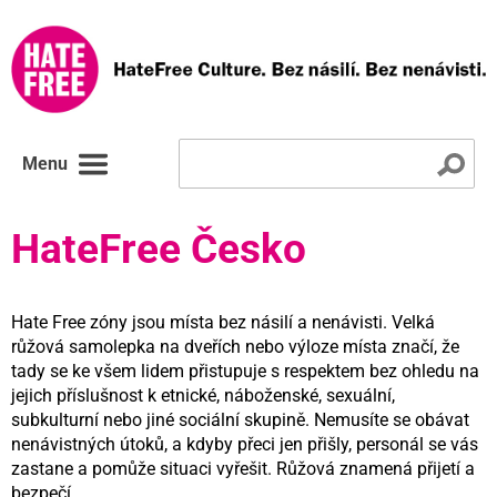
Menu
HateFree Česko
Hate Free zóny jsou místa bez násilí a nenávisti. Velká
růžová samolepka na dveřích nebo výloze místa značí, že
tady se ke všem lidem přistupuje s respektem bez ohledu na
jejich příslušnost k etnické, náboženské, sexuální,
subkulturní nebo jiné sociální skupině. Nemusíte se obávat
nenávistných útoků, a kdyby přeci jen přišly, personál se vás
zastane a pomůže situaci vyřešit. Růžová znamená přijetí a
bezpečí.