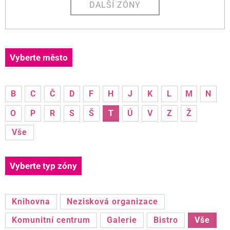
DALŠÍ ZÓNY
Vyberte město
B
C
Č
D
F
H
J
K
L
M
N
O
P
R
S
Š
T
Ú
V
Z
Ž
Vše
Vyberte typ zóny
Knihovna
Nezisková organizace
Komunitní centrum
Galerie
Bistro
Vše